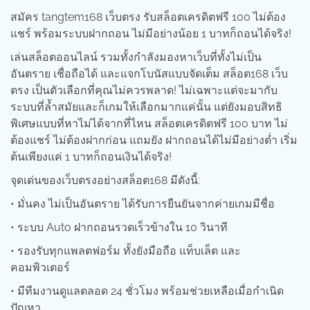
สมัคร tangtem168 เว็บตรง รับสล็อตเครดิตฟรี 100 ไม่ต้อง
แชร์ พร้อมระบบฝากถอน ไม่มีอย่างน้อย 1 บาทก็ถอนได้จริง!
เล่นสล็อตออนไลน์ รวมทั้งกำลังมองหาเว็บที่ทั้งไม่เป็น
อันตราย เชื่อถือได้ และแจกโบนัสแบบจัดเต็ม สล็อต168 เว็บ
ตรง เป็นตัวเลือกที่คุณไม่ควรพลาด! ไม่เฉพาะแต่จะมากับ
ระบบที่ล้ำสมัยและก็เกมให้เลือกมากแค่นั้น แต่ยังมอบสิทธิ
พิเศษแบบที่หาไม่ได้จากที่ไหน สล็อตเครดิตฟรี 100 บาท ไม่
ต้องแชร์ ไม่ต้องฝากก่อน แถมยัง ฝากถอนได้ไม่มีอย่างต่ำ เริ่ม
ต้นเพียงแค่ 1 บาทก็ถอนเงินได้จริง!
จุดเด่นของเว็บตรงอย่างสล็อต168 มีดังนี้:
• มั่นคง ไม่เป็นอันตราย ได้รับการยืนยันจากค่ายเกมมีชื่อ
• ระบบ Auto ฝากถอนรวดเร็วข้างใน 10 วินาที
• รองรับทุกแพลตฟอร์ม ทั้งยังมือถือ แท็บเล็ต และ
คอมพิวเตอร์
• มีทีมงานดูแลตลอด 24 ชั่วโมง พร้อมช่วยเหลือเมื่อกำเนิด
ปัญหา