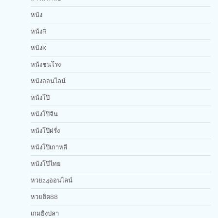
หนัง
หนังR
หนังX
หนังชนโรง
หนังออนไลน์
หนังโป๊
หนังโป๊จีน
หนังโป๊ฝรั่ง
หนังโป๊เกาหลี
หนังโป๊ไทย
หวย24ออนไลน์
หวยฮิต88
เกมยิงปลา