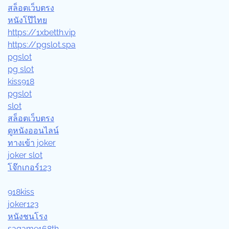
สล็อตเว็บตรง
หนังโป๊ไทย
https://1xbetth.vip
https://pgslot.spa
pgslot
pg slot
kiss918
pgslot
slot
สล็อตเว็บตรง
ดูหนังออนไลน์
ทางเข้า joker
joker slot
โจ๊กเกอร์123
918kiss
joker123
หนังชนโรง
sagame168th