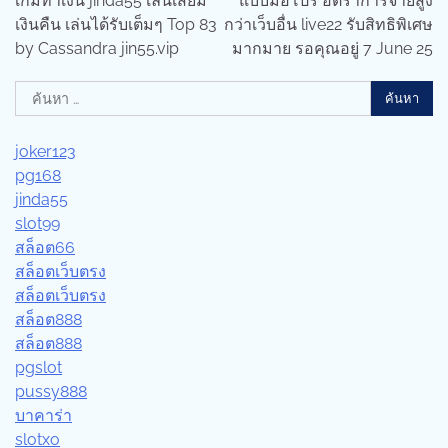
เกมทำเงิน jinda55 เล่นเสียมี
แบบมือโปร อัตราการจ่ายสูง
เงินคืน เล่นได้รับเต็มๆ Top 83
กว่าเว็บอื่น live22 รับสิทธิพิเศษ
by Cassandra jin55.vip
มากมาย รอคุณอยู่ 7 June 25
ค้นหา
สำหรับ:
joker123
pg168
jinda55
slot99
สล็อต66
สล็อตเว็บตรง
สล็อตเว็บตรง
สล็อต888
สล็อต888
pgslot
pussy888
บาคาร่า
slotxo