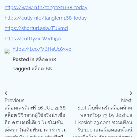
https://wow.in.th/tangtem168-today
https://cutly.info/tangtem168-today
https://shorturl.asia/EJ8md
https://cutt.ly/xrWVth5o
https://t.co/VBHeU163yd
Posted in
สล็อต168
Tagged
สล็อต168
แนะแนว
Previous:
Next:
เรื่อง
สล็อตเครดิตฟรี 16 JUL 2568
Slot เว็บที่คนรักสล็อตห้าม
สล็อต รีวิวจากผู้ใช้จริงน่าเชื่อ
พลาดTop 73 by Joshua
ถือ ครบจบที่เดียว โปรโมชั่น
Likeslot123.com ชวนเพื่อน
เด็ดทุกวันเดิมพันบาคาร่า รวม
รับ 100 เล่นสล็อตออนไลน์