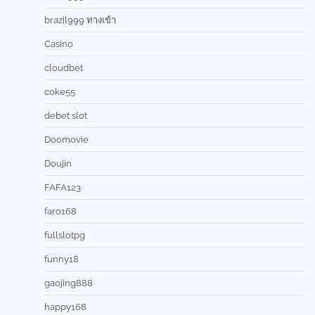
brazil999 ทางเข้า
Casino
cloudbet
coke55
debet slot
Doomovie
Doujin
FAFA123
faro168
fullslotpg
funny18
gaojing888
happy168