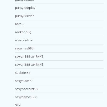
pussy888play
pussy888win
RateX
redkong89
royal online
sagame168th
sawan888 เครดิตฟรี
sawan888 เครดิตฟรี
sbobet168
sexyauto168
sexybaccarat168
sexygame1688
Slot