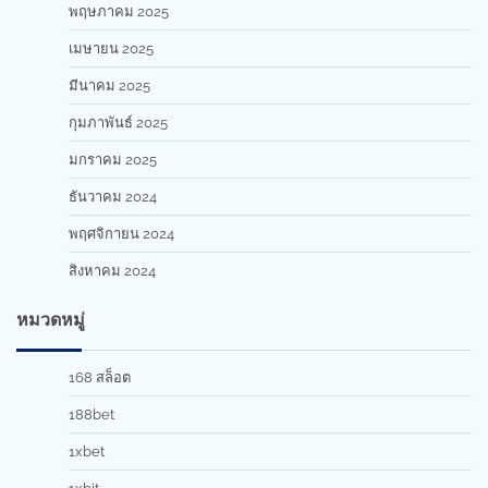
พฤษภาคม 2025
เมษายน 2025
มีนาคม 2025
กุมภาพันธ์ 2025
มกราคม 2025
ธันวาคม 2024
พฤศจิกายน 2024
สิงหาคม 2024
หมวดหมู่
168 สล็อต
188bet
1xbet