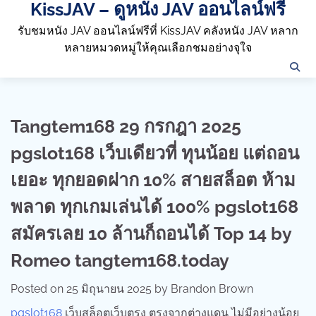
KissJAV – ดูหนัง JAV ออนไลน์ฟรี
Skip
to
รับชมหนัง JAV ออนไลน์ฟรีที่ KissJAV คลังหนัง JAV หลาก
content
หลายหมวดหมู่ให้คุณเลือกชมอย่างจุใจ
Tangtem168 29 กรกฎา 2025
pgslot168 เว็บเดียวที่ ทุนน้อย แต่ถอน
เยอะ ทุกยอดฝาก 10% สายสล็อต ห้าม
พลาด ทุกเกมเล่นได้ 100% pgslot168
สมัครเลย 10 ล้านก็ถอนได้ Top 14 by
Romeo tangtem168.today
Posted on
25 มิถุนายน 2025
by
Brandon Brown
pgslot168
เว็บสล็อตเว็บตรง ตรงจากต่างแดน ไม่มีอย่างน้อย