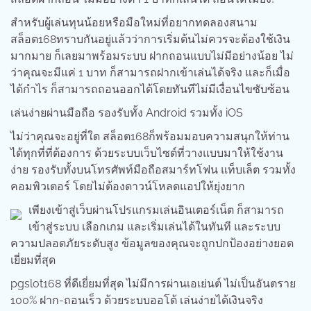
สำหรับผู้เล่นทุนน้อยหรือมือใหม่ที่อยากทดลองสนาม
สล็อต168ทราบกันอยู่แล้วว่าการเริ่มต้นไม่ควรจะต้องใช้เงิน
มากมาย ก็เลยมาพร้อมระบบ ฝากถอนแบบไม่มีอย่างน้อย ไม่
ว่าคุณจะมีแค่ 1 บาท ก็สามารถฝากเข้าเล่นได้จริง และก็เมื่อ
ได้กำไร ก็สามารถถอนออกได้โดยทันทีไม่มีเงื่อนไขซับซ้อน
เล่นง่ายผ่านมือถือ รองรับทั้ง Android รวมทั้ง iOS
ไม่ว่าคุณจะอยู่ที่ใด สล็อต168ก็พร้อมมอบความสนุกให้ท่าน
ได้ทุกที่ที่ต้องการ ด้วยระบบเว็บไซต์ที่วางแบบมาให้ใช้งาน
ง่าย รองรับทั้งบนโทรศัพท์มือถือสมาร์ทโฟน แท็บเล็ต รวมทั้ง
คอมพิวเตอร์ โดยไม่ต้องดาวน์โหลดแอปให้ยุ่งยาก
เพียงเข้าสู่เว็บผ่านโปรแกรมเล่นอินเตอร์เน็ต ก็สามารถ
เข้าสู่ระบบ เลือกเกม และเริ่มเล่นได้ในทันที และระบบ
ความปลอดภัยระดับสูง ข้อมูลของคุณจะถูกปกป้องอย่างยอด
เยี่ยมที่สุด
pgslot168 ที่ดีเยี่ยมที่สุด ไม่มีการผ่านเอเย่นต์ ไม่เป็นอันตราย
100% ฝาก-ถอนเร็ว ด้วยระบบออโต้ เล่นง่ายได้เงินจริง