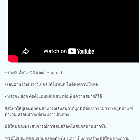
• รองรับทั้งยัง iOS และก็ Android
• เล่นผ่าน เว็บเบราว์เซอร์ ได้ในทันที ไม่ต้องดาวน์โหลด
• หรือจะเลือก ติดตั้งแอปพลิเคชัน เพื่อเพิ่มความสบายก็ได้
สิ่งนี้ทำให้ผู้เล่นทุกคนสามารถเริ่มสนุกได้ทุกที่ที่ต้องการ ไม่ว่าจะอยู่ที่บ้าน ที่
ทำงาน หรือแม้กระทั้งระหว่างเดินทาง
มิติใหม่ของประสบการณ์การเล่นสล็อตให้สนุกสนานมากขึ้น
PG มิได้เป็นเพียงแต่เกมสล็อตทั่วๆไป แต่ว่าเป็นการสร้าง มิติใหม่ของความ