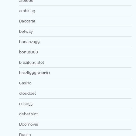
alot666
ambking
Baccarat
betway
bonanza99
bonus888
brazil999 slot
brazil999 ทางเข้า
Casino
cloudbet
coke55
debet slot
Doomovie
Doujin