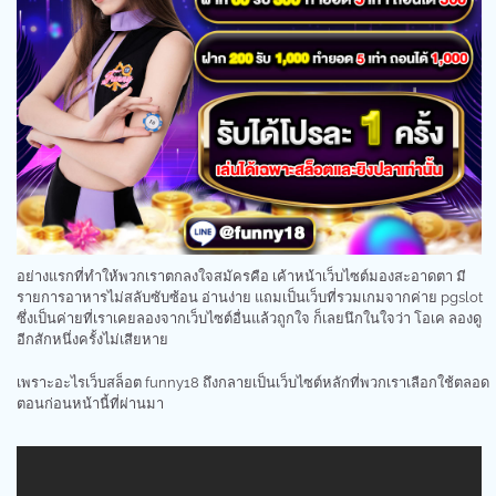
อย่างแรกที่ทำให้พวกเราตกลงใจสมัครคือ เค้าหน้าเว็บไซต์มองสะอาดตา มี
รายการอาหารไม่สลับซับซ้อน อ่านง่าย แถมเป็นเว็บที่รวมเกมจากค่าย pgslot
ซึ่งเป็นค่ายที่เราเคยลองจากเว็บไซต์อื่นแล้วถูกใจ ก็เลยนึกในใจว่า โอเค ลองดู
อีกสักหนึ่งครั้งไม่เสียหาย
เพราะอะไรเว็บสล็อต funny18 ถึงกลายเป็นเว็บไซต์หลักที่พวกเราเลือกใช้ตลอด
ตอนก่อนหน้านี้ที่ผ่านมา