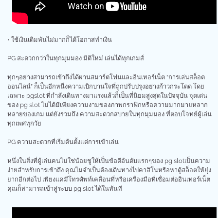
• ใช้เงินเดิมพันไม่มากก็ได้โอกาสทำเงิน
PG สะดวกกว่าในทุกมุมมอง มิติใหม่ เล่นได้ทุกเกมส์
ทุกๆอย่างสามารถเข้าถึงได้ผ่านสมาร์ตโฟนและอินเทอร์เน็ต “การเล่นสล็อต
ออนไลน์” ก็เป็นอีกหนึ่งความเบิกบานใจที่ถูกปรับปรุงอย่างก้าวกระโดด โดย
เฉพาะ pgslot ที่กำลังเดินทางมาแรงแล้วก็เป็นที่นิยมสูงสุดในปัจจุบัน จุดเด่น
ของ pg slot ไม่ได้มีเพียงความงามของภาพกราฟิกหรือความมากมายหลาก
หลายของเกม แต่ยังรวมถึง ความสะดวกสบายในทุกมุมมอง ที่ตอบโจทย์ผู้เล่น
ทุกเพศทุกวัย
PG ความสะดวกที่เริ่มต้นตั้งแต่การเข้าเล่น
หนึ่งในสิ่งที่ผู้เล่นคนไม่ใช่น้อยชูให้เป็นข้อดีอันดับแรกๆของ pg slotเป็นความ
ง่ายสำหรับการเข้าถึง คุณไม่จำเป็นต้องเดินทางไปคาสิโนหรือหาตู้สล็อตให้ยุ่ง
ยากอีกต่อไป เพียงแค่มีโทรศัพท์เคลื่อนที่หรือเครื่องมือที่เชื่อมต่ออินเทอร์เน็ต
คุณก็สามารถเข้าสู่ระบบ pg slot ได้ในทันที