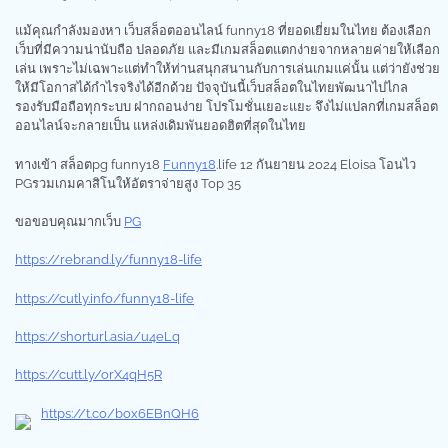
แม้คุณกำลังมองหา เว็บสล็อตออนไลน์ funny18 ที่ยอดเยี่ยมในไทย ต้องเลือก
เว็บที่มีความน่านับถือ ปลอดภัย และมีเกมสล็อตแตกง่ายจากหลายค่ายให้เลือก
เล่น เพราะไม่เฉพาะแต่ทำให้ท่านสนุกสนานกับการเล่นเกมแค่นั้น แต่ว่ายังช่วย
ให้มีโอกาสได้กำไรจริงได้อีกด้วย ปัจจุบันนี้เว็บสล็อตในไทยพัฒนาไปไกล
รองรับมือถือทุกระบบ ฝากถอนง่าย โปรโมชั่นเยอะแยะ จึงไม่แปลกที่เกมสล็อต
ออนไลน์จะกลายเป็น แหล่งเดิมพันยอดฮิตที่สุดในไทย
ทางเข้า สล็อตpg funny18
Funny18
.life 12 กันยายน 2024 Eloisa โอนไว
PGรวมเกมคาสิโนให้อัตราจ่ายสูง Top 35
ขอขอบคุณมากเว็บ
PG
https://rebrand.ly/funny18-life
https://cutly.info/funny18-life
https://shorturl.asia/u4eLq
https://cutt.ly/orX4qH5R
https://t.co/box6EBnQH6