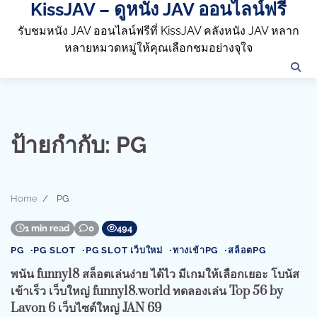
KissJAV – ดูหนัง JAV ออนไลน์ฟรี
Skip
to
รับชมหนัง JAV ออนไลน์ฟรีที่ KissJAV คลังหนัง JAV หลาก
content
หลายหมวดหมู่ให้คุณเลือกชมอย่างจุใจ
ป้ายกำกับ:
PG
Home
PG
1 min read
0
494
PG
PG SLOT
PG SLOT เว็บใหม่
ทางเข้าPG
สล็อตPG
พนัน funny18 สล็อตเล่นง่าย ได้ไว มีเกมให้เลือกเยอะ โบนัส
เข้าเร็ว เว็บใหญ่ funny18.world ทดลองเล่น Top 56 by
Lavon 6 เว็บไซต์ใหญ่ JAN 69