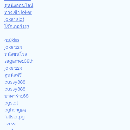
ดูหนังออนไลน์
ทางเข้า joker
joker slot
โจ๊กเกอร์123
918kiss
joker123
หนังชนโรง
sagame168th
joker123
ดูหนังฟรี
pussy888
pussy888
บาคาร่า168
pgslot
pgheng99
fullslotpg
live22