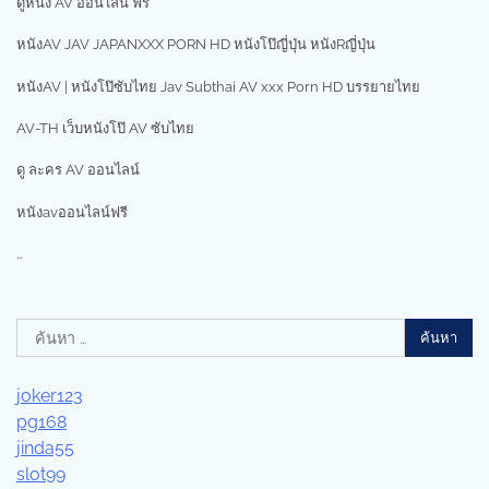
ดูหนัง AV ออนไลน์ ฟรี
หนังAV JAV JAPANXXX PORN HD หนังโป๊ญี่ปุ่น หนังRญี่ปุ่น
หนังAV | หนังโป๊ซับไทย Jav Subthai AV xxx Porn HD บรรยายไทย
AV-TH เว็บหนังโป๊ AV ซับไทย
ดู ละคร AV ออนไลน์
หนังavออนไลน์ฟรี
…
ค้นหา
สำหรับ:
joker123
pg168
jinda55
slot99