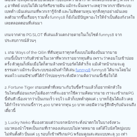
4 อาทิตย์ แบบไม่ได้เวอร์หรือขายฝัน แม้กระนั้นเพราะเหตุว่าพวกเรายึดระบบ
เบทต่ำ เน้นเล่นเกมที่พวกเรารู้จักดี และไม่ติดตามทุน ทุกสิ่งทุกอย่างมันเลย
ลงตัวมากขึ้นเรื่อยๆ รวมทั้ง funny18 ก็ยังไม่มีปัญหาอะไรให้จำเป็นต้องกังวลใจ
เลยตลอดตอนที่เล่นมา
เกมจากค่าย PG SLOT ที่เล่นแล้วแตกง่ายดายในเว็บไซต์ funny18 จาก
ประสบการณ์ล้วนๆ
1. เกม Ways of the Qilin ที่คืนทุนเราทุกครั้งแบบไม่ต้องปั่นมากมาย
เกมนี้เป็นราวกับตัวช่วยในเวลาที่พวกเราอยากทุนคืน เพราะว่าคอมโบเข้าบ่อย
ครั้ง ตัวคูณก็เพิ่มเมื่อใดก็ตามล้างหน้าบอร์ดได้สำเร็จ แม้เค้าหน้าเกมจะดู
ธรรมดา แม้กระนั้นระบบของมันทำให้เล่น
funny18
funny18 ได้นานโดยไม่
หมดไว แถมมีช่วงที่ได้กำไรบ่อยๆกระทั่งมีความคิดว่าเกมนี้เชื่อใจได้
2. Fortune Tiger เกมเบทต่ำที่เหมาะกับวันขี้คร้านแล้วก็อยากพักหัวใจ
วันไหนที่อ่อนแรงๆไม่ต้องการที่จะอยากใช้ความคิดมากมาย เราจะเข้าเกมPG
นี้ทันที เนื่องจากว่าเป็นเกมเร็ว จบไว แล้วก็เบทต่ำสุดแค่ 1 บาทก็ลุ้นได้แล้ว เคย
ได้กำไรจากเกมนี้ราวๆ 400 บาทจากทุน 50 บาท เลยมีความรู้สึกดีๆกับมันจนถึง
เดี๋ยวนี้
3. Lucky Neko ที่มองสวยแต่ว่าแจกหนักกระทั่งน่าตกใจในบางจังหวะ
แมวทองนำโชคเป็นเกมที่เราลองเล่นแบบไม่คาดหมาย แต่ได้โบนัสใหญ่แบบ
ไม่ทันตั้งตัว ปั่นแค่ 15 รอบก็เข้าฟรีเกมPG พร้อมคูณสะสมแบบทะลุ 30 เท่า