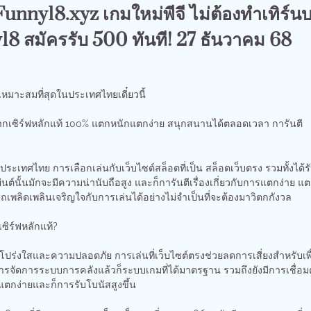
 Funny18.xyz เกมใหม่พีจี ไม่ต้องทำเทิร์
y18 สมัครรับ 500 ทันที! 27 ธันวาคม 68
เหมาะสมที่สุดในประเทศไทยเดี๋ยวนี้
กเซิร์ฟหลักแท้ 100% แตกหนักแตกง่าย สนุกสนานได้ตลอดเวลา การันตี
ระเทศไทย การเลือกเล่นกับเว็บไซต์สล็อตที่เป็น สล็อตเว็บตรง รวมทั้งได้ร
อเย่นต์นั้นมักจะมีความน่านับถือสูง และก็การันตีเรื่องเกี่ยวกับการแตกง่าย แ
พลิดเพลินเจริญใจกับการเล่นได้อย่างไม่จำเป็นที่จะต้องมาวิตกกังวล
ซิร์ฟหลักแท้?
โปร่งใสและความปลอดภัย การเล่นที่เว็บไซต์ตรงช่วยลดการเสี่ยงสำหรับเพ
ีการจัดการระบบการคลังแล้วก็ระบบเกมที่ได้มาตรฐาน รวมถึงยังมีการเชื่อม
แตกง่ายและก็การรับโบนัสสูงขึ้น