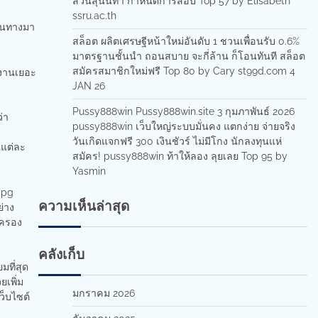
สวนสุนันทา กำหนดการสอบ Top 57 by Elisabeth
ssru.ac.th
ดินทางมา
สล็อต ผลิตเศรษฐีหน้าใหม่อันดับ 1 ชวนเพื่อนรับ 0.6%
มาตรฐานชั้นนำ ถอนสบาย จะกี่ล้าน ก็โอนทันที สล็อต
สมัครสมาชิกใหม่ฟรี Top 80 by Cary st99d.com 4
งงานเยอะ
JAN 26
Pussy888win Pussy888win.site 3 กุมภาพันธ์ 2026
่า
pussy888win เว็บใหญ่ระบบมั่นคง แตกง่าย จ่ายจริง
วันเกิดแจกฟรี 300 เงินชัวร์ ไม่มีโกง นักลงทุนแห่
นแต่ละ
สมัคร! pussy888win ท้าให้ลอง ลุยเลย Top 95 by
Yasmin
าpg
ความเห็นล่าสุด
่าง
มครอง
คลังเก็บ
มที่สุด
ยเพิ่ม
มกราคม 2026
ว็บไซต์