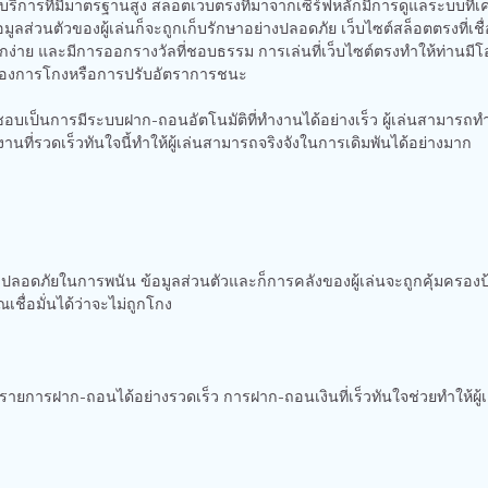
้รับบริการที่มีมาตรฐานสูง สล็อตเว็บตรงที่มาจากเซิร์ฟหลักมีการดูแลระบบที่เ
ูลส่วนตัวของผู้เล่นก็จะถูกเก็บรักษาอย่างปลอดภัย เว็บไซต์สล็อตตรงที่เชื่
ง่าย และมีการออกรางวัลที่ชอบธรรม การเล่นที่เว็บไซต์ตรงทำให้ท่านมี
เรื่องการโกงหรือการปรับอัตราการชนะ
ชื่นชอบเป็นการมีระบบฝาก-ถอนอัตโนมัติที่ทำงานได้อย่างเร็ว ผู้เล่นสามาร
ที่รวดเร็วทันใจนี้ทำให้ผู้เล่นสามารถจริงจังในการเดิมพันได้อย่างมาก
วามปลอดภัยในการพนัน ข้อมูลส่วนตัวและก็การคลังของผู้เล่นจะถูกคุ้มครองป
ณเชื่อมั่นได้ว่าจะไม่ถูกโกง
รายการฝาก-ถอนได้อย่างรวดเร็ว การฝาก-ถอนเงินที่เร็วทันใจช่วยทำให้ผู้เ