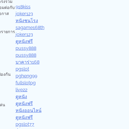
คร่งรวม
918kiss
อมต่อกับ
joker123
โอกาส
หนังชนโรง
sagame168th
ถทำรายการ
joker123
ดูหนังฟรี
pussy888
pussy888
บาคาร่า168
pgslot
้องกัน
pgheng99
fullslotpg
live22
ดูหนัง
ดูหนังฟรี
ล่น
หนังออนไลน์
ดูหนังฟรี
pgslot77