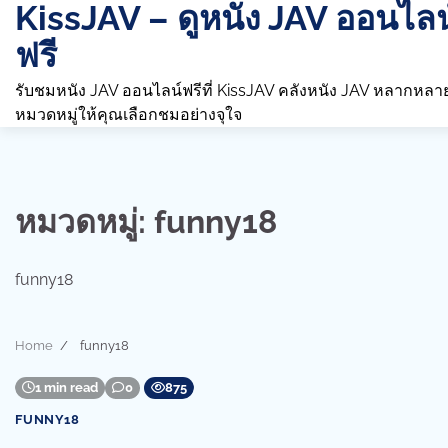
KissJAV – ดูหนัง JAV ออนไลน
Skip
to
ฟรี
content
รับชมหนัง JAV ออนไลน์ฟรีที่ KissJAV คลังหนัง JAV หลากหลา
หมวดหมู่ให้คุณเลือกชมอย่างจุใจ
หมวดหมู่:
funny18
funny18
Home
funny18
1 min read
0
875
FUNNY18