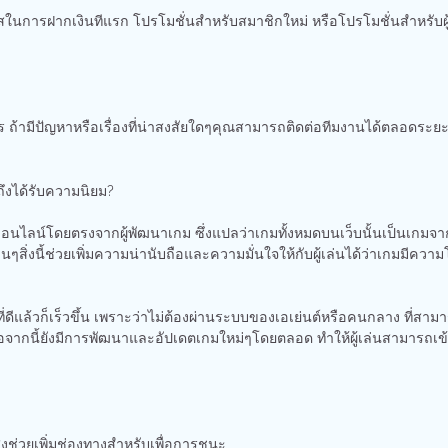
นัสในการฝากเงินทีแรก โปรโมชั่นสำหรับสมาชิกใหม่ หรือโปรโมชั่นสำหรับผู้
ิตร ถ้ามีปัญหาหรือเรื่องที่น่าสงสัยใดๆคุณสามารถติดต่อทีมงานได้ตลอดระย
ึงได้รับความนิยม?
ตออนไลน์โดยตรงจากผู้พัฒนาเกม ซึ่งแปลว่าเกมทั้งหมดบนเว็บนั้นเป็นเกมจา
่นๆสิ่งนี้ช่วยเพิ่มความน่านับถือและความมั่นใจให้กับผู้เล่นได้ว่าเกมมีความ
ี่ดีแล้วก็เร็วขึ้น เพราะว่าไม่ต้องผ่านระบบของเอเย่นต์หรือคนกลาง ที่สามา
อจากนี้ยังมีการพัฒนาและอัปเดตเกมใหม่ๆโดยตลอด ทำให้ผู้เล่นสามารถเข้
 สูงช่วยเพิ่มช่องทางสำหรับเพื่อการชนะ