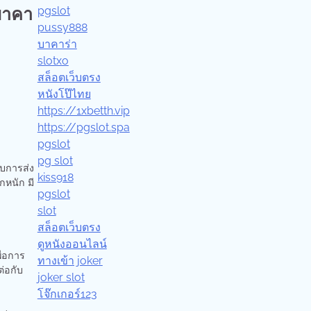
นบาคา
pgslot
pussy888
บาคาร่า
slotxo
สล็อตเว็บตรง
หนังโป๊ไทย
https://1xbetth.vip
https://pgslot.spa
pgslot
pg slot
ับการส่ง
kiss918
ตกหนัก มี
pgslot
slot
สล็อตเว็บตรง
ดูหนังออนไลน์
ื่อการ
ทางเข้า joker
ต่อกับ
joker slot
โจ๊กเกอร์123