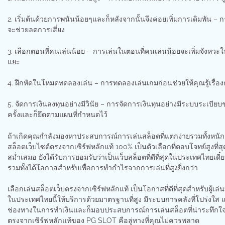
2. เริ่มต้นด้วยการพนันน้อยๆและก็หลังจากนั้นจึงค่อยเพิ่มการเดิมพัน – ก
จะช่วยลดการเสี่ยง
3. เลือกตอนที่คนเล่นน้อย – การเล่นในตอนที่คนเล่นน้อยจะเพิ่มจังหว
แยะ
4. ฝึกหัดในโหมดทดลองเล่น – การทดลองเล่นเกมก่อนช่วยให้คุณรู้เรื่อ
5. จัดการเงินลงทุนอย่างมีวินัย – การจัดการเงินทุนอย่างมีระบบระเบีย
ครั้งและก็ยึดตามแผนที่กำหนดไว้
ถ้าเกิดคุณกำลังมองหาประสบการณ์การเล่นสล็อตที่แตกง่ายรวมทั้งหนั
สล็อตเว็บไซต์ตรงจากเซิร์ฟหลักแท้ 100% เป็นตัวเลือกที่ตอบโจทย์สู
สม่ำเสมอ ยังได้รับการยอมรับว่าเป็นเว็บสล็อตที่ดีที่สุดในประเทศไทยเดี
รวมทั้งได้โอกาสสำหรับเพื่อการทำกำไรจากการเล่นที่สูงยิ่งกว่า
เลือกเล่นสล็อตเว็บตรงจากเซิร์ฟหลักแท้ เป็นโอกาสที่ดีที่สุดสำหรับผู้เล
ในประเทศไทยนี้ให้บริการด้วยมาตรฐานที่สูง มีระบบการคลังที่โปร่งใส แล้ว
ช่องทางในการทำเงินและก็มอบประสบการณ์การเล่นสล็อตที่น่าระทึกใจ ถ
ตรงจากเซิร์ฟหลักแท้ของ PG SLOT คือลู่ทางที่คุณไม่ควรพลาด