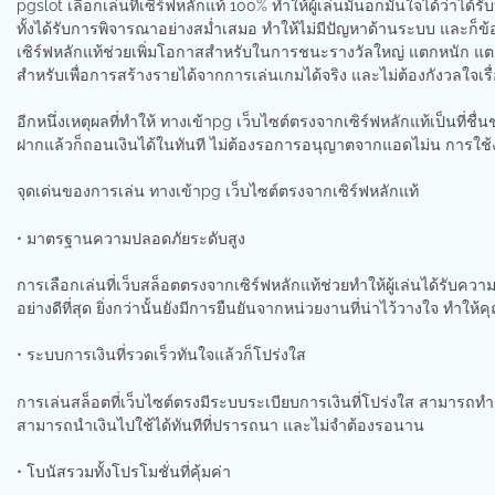
pgslot เลือกเล่นที่เซิร์ฟหลักแท้ 100% ทำให้ผู้เล่นมั่นอกมั่นใจได้ว่าได
ทั้งได้รับการพิจารณาอย่างสม่ำเสมอ ทำให้ไม่มีปัญหาด้านระบบ และก็ข้อม
เซิร์ฟหลักแท้ช่วยเพิ่มโอกาสสำหรับในการชนะรางวัลใหญ่ แตกหนัก แตก
สำหรับเพื่อการสร้างรายได้จากการเล่นเกมได้จริง และไม่ต้องกังวลใจ
อีกหนึ่งเหตุผลที่ทำให้ ทางเข้าpg เว็บไซต์ตรงจากเซิร์ฟหลักแท้เป็นที่
ฝากแล้วก็ถอนเงินได้ในทันที ไม่ต้องรอการอนุญาตจากแอดไม่น การใช้งาน
จุดเด่นของการเล่น ทางเข้าpg เว็บไซต์ตรงจากเซิร์ฟหลักแท้
• มาตรฐานความปลอดภัยระดับสูง
การเลือกเล่นที่เว็บสล็อตตรงจากเซิร์ฟหลักแท้ช่วยทำให้ผู้เล่นได้รับค
อย่างดีที่สุด ยิ่งกว่านั้นยังมีการยืนยันจากหน่วยงานที่น่าไว้วางใจ ทำให้คุ
• ระบบการเงินที่รวดเร็วทันใจแล้วก็โปร่งใส
การเล่นสล็อตที่เว็บไซต์ตรงมีระบบระเบียบการเงินที่โปร่งใส สามารถทำ
สามารถนำเงินไปใช้ได้ทันทีที่ปรารถนา และไม่จำต้องรอนาน
• โบนัสรวมทั้งโปรโมชั่นที่คุ้มค่า