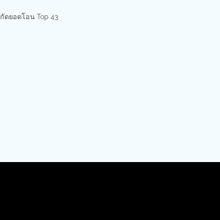
ำกัดยอดโอน Top 43