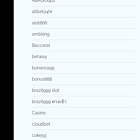
ABAGroup2
allbet24hr
alot666
ambking
Baccarat
betway
bonanza99
bonus888
brazil999 slot
brazil999 ทางเข้า
Casino
cloudbet
coke55