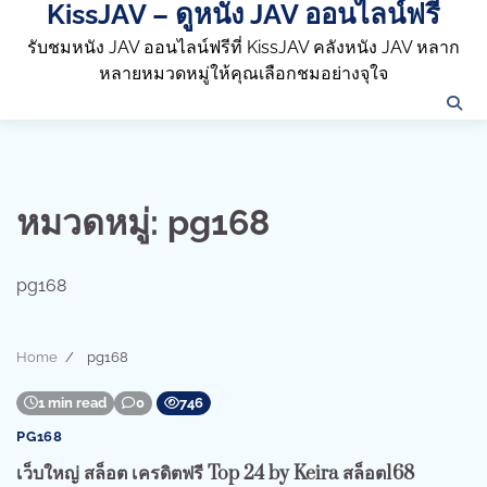
KissJAV – ดูหนัง JAV ออนไลน์ฟรี
Skip
to
รับชมหนัง JAV ออนไลน์ฟรีที่ KissJAV คลังหนัง JAV หลาก
content
หลายหมวดหมู่ให้คุณเลือกชมอย่างจุใจ
หมวดหมู่:
pg168
pg168
Home
pg168
1 min read
0
746
PG168
เว็บใหญ่ สล็อต เครดิตฟรี Top 24 by Keira สล็อต168