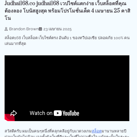
Judhai168.co judhai168 เวปไซต์แตกง่าย เว็บสล็อตที่คุณ
ต้องลอง โบนัสสูงสุด พร้อมโปรโมชั่นเด็ด 4 เมษายน 25 คาสิ
โน
Brandon Brown
23 เมษายน 2025
สล็อต168 เว็บสล็อต เว็บไซต์ตรง อันดับ 1 ของทวีปเอเชีย ปลอดภัย 100% คน
เล่นมากที่สุด
สวัสดีครับ ผมเป็นคนๆหนึ่งที่คลุกคลีอยู่กับแวดวงเกม
สล็อต
มานานหลายปี
ผ่านเว็บนับไม่ถ้วน เจอทั้งยังเว็บที่ดีและเว็บที่ไม่น่าเชื่อใจ แม้กระนั้นในระยะ