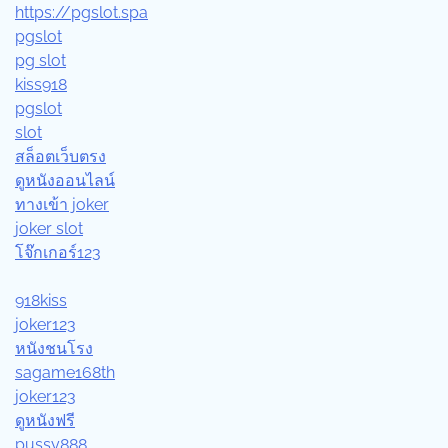
https://pgslot.spa
pgslot
pg slot
kiss918
pgslot
slot
สล็อตเว็บตรง
ดูหนังออนไลน์
ทางเข้า joker
joker slot
โจ๊กเกอร์123
918kiss
joker123
หนังชนโรง
sagame168th
joker123
ดูหนังฟรี
pussy888