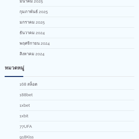
มีนาคม 2025
กุมภาพันธ์ 2025
มกราคม 2025
ธันวาคม 2024
พฤศจิกายน 2024
สิงหาคม 2024
หมวดหมู่
168 สล็อต
188bet
1xbet
1xbit
77UFA
918Kiss