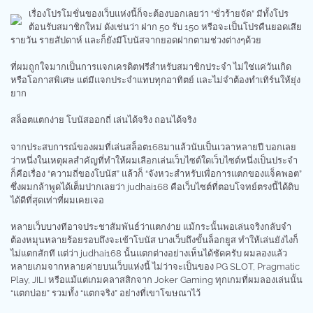
เรื่องโปรโมชั่นของเว็บแห่งนี้ก็จะต้องบอกเลยว่า “ชั่วร้ายจัด” มีทั้งโปร
ต้อนรับสมาชิกใหม่ ดังเช่นว่า ฝาก 50 รับ 150 หรือจะเป็นโปรคืนยอดเสีย
รายวัน รายสัปดาห์ และก็ยังมีโบนัสจากยอดฝากตามช่วงต่างๆด้วย
ที่ผมถูกใจมากเป็นการแจกเครดิตฟรีสำหรับสมาชิกประจำ ไม่ใช่แค่วันเกิด
หรือโอกาสพิเศษ แต่มีแจกประจำแทบทุกอาทิตย์ และไม่จำต้องทำเทิร์นให้ยุ่ง
ยาก
สล็อตแตกง่าย โบนัสออกถี่ เล่นได้จริง ถอนได้จริง
จากประสบการณ์ของผมที่เล่นสล็อต168มาแล้วนับเป็นเวลาหลายปี บอกเลย
ว่าหนึ่งในเหตุผลสำคัญที่ทำให้ผมเลือกเล่นเว็บไซต์ใดเว็บไซต์หนึ่งเป็นประจำ
ก็คือเรื่อง “ความถี่ของโบนัส” แล้วก็ “จังหวะสำหรับเพื่อการแตกของแจ็คพอต”
ซึ่งผมกล้าพูดได้เต็มปากเลยว่า judhai168 คือเว็บไซต์ที่ตอบโจทย์ตรงนี้ได้ดิบ
ได้ดีที่สุดเท่าที่ผมเคยเจอ
หลายเว็บบางทีอาจประชาสัมพันธ์ว่าแตกง่าย แม้กระนั้นพอเล่นจริงกลับจำ
ต้องหมุนหลายร้อยรอบถึงจะเข้าโบนัส บางเว็บถึงขั้นล็อกยูส ทำให้เล่นยังไงก็
ไม่แตกสักที แต่ว่า judhai168 นั้นแตกต่างอย่างเห็นได้ชัดครับ ผมลองแล้ว
หลายเกมจากหลายค่ายบนเว็บแห่งนี้ ไม่ว่าจะเป็นของ PG SLOT, Pragmatic
Play, JILI หรือแม้แต่เกมคลาสสิกจาก Joker Gaming ทุกเกมที่ผมลองเล่นนั้น
“แตกบ่อย” รวมทั้ง “แตกจริง” อย่างที่เขาโฆษณาไว้