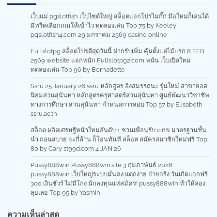
เว็บแม่ pgslotfish เว็บไซต์ใหญ่ สล็อตแจกโปรไม่กั๊ก มือใหม่ก็เล่นได้
มีทริคเลือกเกมให้เข้าไว ทดลองเล่น Top 75 by Keeley
pgslotfish4.com 29 มกราคม 2569 casino online
Fullslotpg สล็อตโปรดีสุดวันนี้ ฝากรับเพิ่ม คุ้มตั้งแต่ไม้แรก 8 FEB
2569 website แจกหนัก Fullslotpg2.com พนัน เว็บเปิดใหม่
ทดลองเล่น Top 96 by Bernadette
Ssru 25 January 26 ssru หลักสูตร อิงสมรรถนะ รุ่นใหม่ สาขายอด
นิยมสวนสุนันทา หลักสูตรครุศาสตร์สวนสุนันทา ศูนย์พัฒนาวิชาชีพ
ทางการศึกษา สวนสุนันทา กำหนดการสอบ Top 57 by Elisabeth
ssru.ac.th
สล็อต ผลิตเศรษฐีหน้าใหม่อันดับ 1 ชวนเพื่อนรับ 0.6% มาตรฐานชั้น
นำ ถอนสบาย จะกี่ล้าน ก็โอนทันที สล็อต สมัครสมาชิกใหม่ฟรี Top
80 by Cary st99d.com 4 JAN 26
Pussy888win Pussy888win.site 3 กุมภาพันธ์ 2026
pussy888win เว็บใหญ่ระบบมั่นคง แตกง่าย จ่ายจริง วันเกิดแจกฟรี
300 เงินชัวร์ ไม่มีโกง นักลงทุนแห่สมัคร! pussy888win ท้าให้ลอง
ลุยเลย Top 95 by Yasmin
ความเห็นล่าสุด