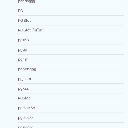
panda555
PG
PG Slot
PG Slot เว็บใหม่
pg168
pg99
pgfish
pgheng99
pgjoker
pgk44
PGSlot
pgslot168
pgslot77
pgslot99