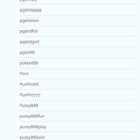
pgslot9999
pgslotceo
pgslotfish
pgslotgolf
pgslotth
pokbet88
Porn
PunPro66
PunPro777
Pussy888
pussy888fun
pussy888play
pussy888win