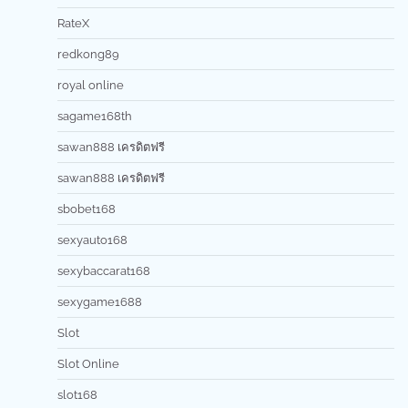
RateX
redkong89
royal online
sagame168th
sawan888 เครดิตฟรี
sawan888 เครดิตฟรี
sbobet168
sexyauto168
sexybaccarat168
sexygame1688
Slot
Slot Online
slot168