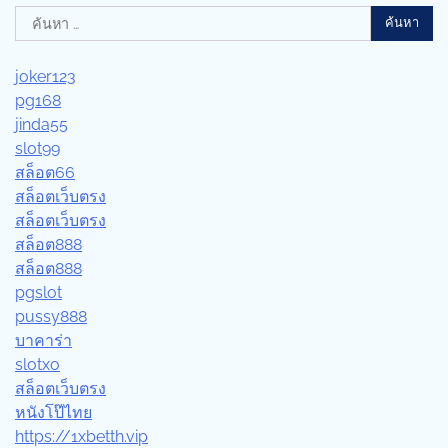
ค้นหา
สำหรับ:
joker123
pg168
jinda55
slot99
สล็อต66
สล็อตเว็บตรง
สล็อตเว็บตรง
สล็อต888
สล็อต888
pgslot
pussy888
บาคาร่า
slotxo
สล็อตเว็บตรง
หนังโป๊ไทย
https://1xbetth.vip