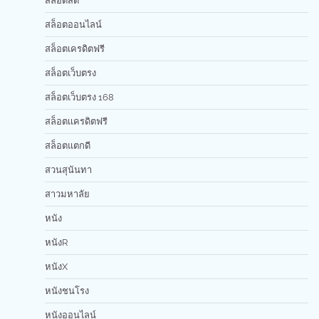
สล็อตสด
สล็อตออนไลน์
สล็อตเครดิตฟรี
สล็อตเว็บตรง
สล็อตเว็บตรง 168
สล็อตเเครดิตฟรี
สล็อตแตกดี
สวนสุนันทา
สาวมหาลัย
หนัง
หนังR
หนังX
หนังชนโรง
หนังออนไลน์