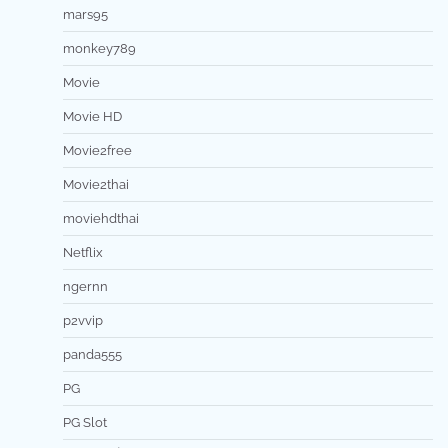
mars95
monkey789
Movie
Movie HD
Movie2free
Movie2thai
moviehdthai
Netflix
ngernn
p2vvip
panda555
PG
PG Slot