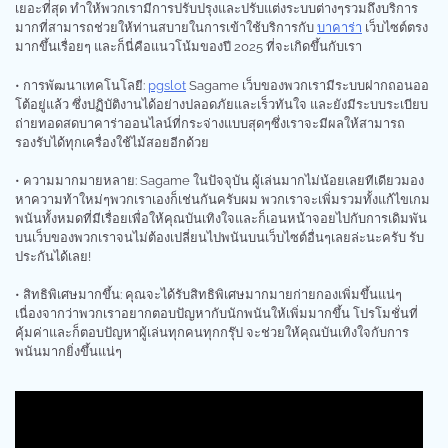
เยอะที่สุด ทำให้พวกเรามีการปรับปรุงและปรับแต่งระบบต่างๆรวมถึงบริการ
มากที่สามารถช่วยให้ท่านสบายในการเข้าใช้บริการกับ
บาคาร่า
เว็บไซต์ตรง
มากขึ้นเรื่อยๆ และก็นี่คือแนวโน้มของปี 2025 ที่จะเกิดขึ้นกับเรา
• การพัฒนาเทคโนโลยี:
pgslot
Sagame เว็บของพวกเรามีระบบฝากถอนออ
โต้อยู่แล้ว ซึ่งปฏิบัติงานได้อย่างปลอดภัยและเร็วทันใจ และยังมีระบบระเบียบ
ถ่ายทอดสดบาคาร่าออนไลน์ที่กระจ่างแบบสุดๆซึ่งเราจะมีผลให้สามารถ
รองรับได้ทุกเครื่องใช้ไม้สอยอีกด้วย
• ความมากมายหลาย: Sagame ในปัจจุบัน ผู้เล่นมากไม่น้อยเลยทีเดียวมอง
หาความท้าใหม่ๆพวกเราเองก็เช่นกันครับผม พวกเราจะเพิ่มรวมทั้งแก้ไขเกม
พนันทั้งหมดที่มีเรื่อยเพื่อให้คุณบันเทิงใจและก็เอนหน้าจอยไปกับการเดิมพัน
บนเว็บของพวกเราจนไม่ต้องเปลี่ยนไปพนันบนเว็บไซต์อื่นๆเลยล่ะนะครับ รับ
ประกันได้เลย!
• สิทธิพิเศษมากขึ้น: คุณจะได้รับสิทธิพิเศษมากมายก่ายกองเพิ่มขึ้นแน่ๆ
เนื่องจากว่าพวกเราอยากตอบปัญหากับนักพนันให้เพิ่มมากขึ้น โปรโมชั่นที่
คุ้มค่าและก็ตอบปัญหาผู้เล่นทุกคนทุกกรุ๊ป จะช่วยให้คุณบันเทิงใจกับการ
พนันมากยิ่งขึ้นแน่ๆ