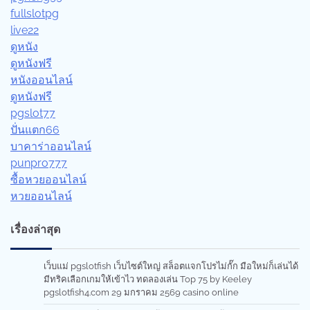
fullslotpg
live22
ดูหนัง
ดูหนังฟรี
หนังออนไลน์
ดูหนังฟรี
pgslot77
ปั่นแตก66
บาคาร่าออนไลน์
punpro777
ซื้อหวยออนไลน์
หวยออนไลน์
เรื่องล่าสุด
เว็บแม่ pgslotfish เว็บไซต์ใหญ่ สล็อตแจกโปรไม่กั๊ก มือใหม่ก็เล่นได้
มีทริคเลือกเกมให้เข้าไว ทดลองเล่น Top 75 by Keeley
pgslotfish4.com 29 มกราคม 2569 casino online