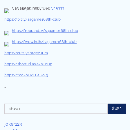
ขอขอบคุณมากby web
บาคาร่า
https://bit.ly/sagame168th-club
https://rebrand.ly/sagame168th-club
https://wow.in.th/sagame168th-club
https://cutt.ly/brqezuLm
https://shorturl.asia/sEoDp
https://t.co/0OxEC1Uol3
…
ค้นหา
สำหรับ:
joker123