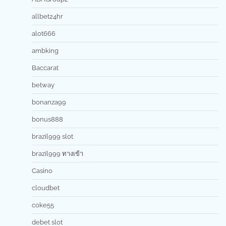
allbet24hr
alot666
ambking
Baccarat
betway
bonanza99
bonus888
brazil999 slot
brazil999 ทางเข้า
Casino
cloudbet
coke55
debet slot