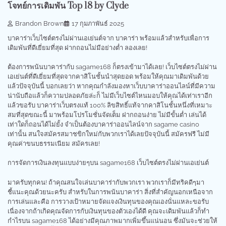
โจทย์การเดิมพัน Top 18 by Clyde
Brandon Brown
17 กุมภาพันธ์ 2025
บาคาร่าเว็บไซต์ตรงไม่ผ่านเอเย่นต์จาก บาคาร่า พร้อมแล้วสำหรับเพื่อการ
เดิมพันที่ดีเยี่ยมที่สุด ฝากถอนไม่มีอย่างต่ำ ลองเลย!
ต้องการพนันบาคาร่ากับ sagame168 ก็ตรงเข้ามาได้เลย! เว็บไซต์ตรงไม่ผ่าน
เอเย่นต์ที่ดีเยี่ยมที่สุดจากคาสิโนชั้นนำสุดยอด พร้อมให้คุณมาเดิมพันด้วย
แล้วปัจจุบันนี้ บอกเลยว่า หากคุณกำลังมองหาเว็บบาคาร่าออนไลน์ที่มีความ
น่านับถือแล้วก็ความปลอดภัยล่ะก็ ไม่มีเว็บไซต์ไหนมอบให้คุณได้เท่าเราอีก
แล้วขอรับ บาคาร่าเว็บตรงแท้ 100% ลิขสิทธิ์แท้จากคาสิโนชั้นหนึ่งที่เหมาะ
สมที่สุดขณะนี้ มาพร้อมโปรโมชั่นจัดเต็ม ฝากถอนง่าย ไม่มีขั้นต่ำ เล่นได้
เท่าใดก็ถอนได้ไม่ยั้ง จำเป็นต้องบาคาร่าออนไลน์จาก sagame casino
เท่านั้น สนใจสมัครสมาชขิกใหม่กับพวกเราได้เลยปัจจุบันนี้ สมัครฟรี ไม่มี
คุณค่าขนบธรรมเนียม สมัครเลย!
การจัดการเงินลงทุนแบบง่ายๆบน sagame168 เว็บไซต์ตรงไม่ผ่านเอเย่นต์
มาครับทุกคน! ถ้าคุณสนใจเล่นบาคาร่ากับพวกเรา พวกเราก็มีทริคดีๆมา
ชี้แนะคุณด้วยนะครับ สำหรับในการพนันบาคาร่า สิ่งที่สำคัญนอกเหนือจาก
การเล่นและคือ การวางเป้าหมายจัดแจงเงินทุนของคุณเองนั่นแหละขอรับ
เนื่องจากถ้าเกิดคุณจัดการกับเงินทุนของตัวเองได้ดี คุณจะเดิมพันแล้วก็ทำ
กำไรบน sagame168 ได้อย่างมีคุณภาพมากเพิ่มขึ้นแน่นอน ซึ่งมันจะช่วยให้