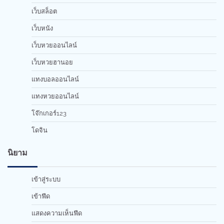
เว็บสล็อต
เว็บหนัง
เว็บหวยออนไลน์
เว็บหวยฮานอย
แทงบอลออนไลน์
แทงหวยออนไลน์
โจ๊กเกอร์123
โดจิน
นิยาม
เข้าสู่ระบบ
เข้าฟีด
แสดงความเห็นฟีด