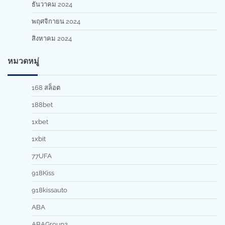
ธันวาคม 2024
พฤศจิกายน 2024
สิงหาคม 2024
หมวดหมู่
168 สล็อต
188bet
1xbet
1xbit
77UFA
918Kiss
918kissauto
ABA
ABAGroup2