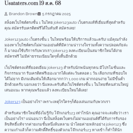
Usataters.com 19 ส.ค. 68
Brandon Brown
5 กรกฎาคม 2025
สล็อตเว็บไซต์ตรงชั้น 1 ในไทย joker123auto เว็บตรงแท้ที่เยี่ยมที่สุดสำหรับ
คุณ สมัครรับเครดิตฟรีได้ในทันที สมัครเลย!
Joker123auto เว็บตรงชั้น 1 ในไทยพร้อมให้บริการแล้วนะครับ! แม้คุณกำลัง
มองหาเว็บไซต์ตรงไม่ผ่านเอเย่นต์ที่มีความน่าวางใจรวมทั้งความปลอดภัยล่ะ
ก็ มาลองใช้บริการกับพวกเรา joker123 ลงทะเบียนเป็นสมาชิกใหม่ได้ง่าย
สมัครฟรี ไม่มีค่าธรรมเนียมใดๆทั้งสิ้นอีกด้วย
เว็บไซต์ตรงแท้ที่ยอดเยี่ยม joker123 สำหรับนักพนันทุกคน มีโปรโมชั่นและ
กิจกรรมมาก รับเครดิตฟรีเยอะมากได้แต่ละวันตลอด 1 วัน เลือกเกมที่ชอบใจ
ได้ไม่ยาก มีเกมเดิมพันให้เลือกมากกว่า 1,000 เกม ฝากถอนง่าย ไม่มีขั้นต่ำ
อีกด้วยครับ บอกเลยว่า นี่แหละครับคือเว็บไซต์ตรงชั้น 1 ในไทยที่คนส่วนใหญ่
เสนอแนะ หากคุณพร้อมแล้ว ลงทะเบียนใหม่ได้เลย!
Joker123
เป็นอย่างไร? เพราะเหตุไรใครๆก็ต้องเล่นเกมกับพวกเรา
สำหรับสมาชิกใหม่ที่ยังไม่รู้กับ โจ๊กเกอร์123 เท่าไรนัก คุณอาจจะสงสัยว่า เรา
เป็นอย่างไร? แน่นอนว่า นี่เป็นสล็อตเว็บตรงไม่ผ่านเอเย่นต์ที่ได้รับการรับรอง
ลิขสิทธิ์แท้จากค่ายเกมชั้นหนึ่งล้นหลาม นำโดยค่ายหลักอย่าง joker123 ซึ่ง
ความเก๋าแล้วก็ความศักดิ์สิทธิ์ของตัวเกมโจ๊กเกอร์123 ทางเข้า ก็ทำให้นัก