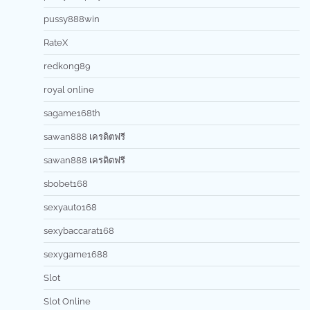
pussy888win
RateX
redkong89
royal online
sagame168th
sawan888 เครดิตฟรี
sawan888 เครดิตฟรี
sbobet168
sexyauto168
sexybaccarat168
sexygame1688
Slot
Slot Online