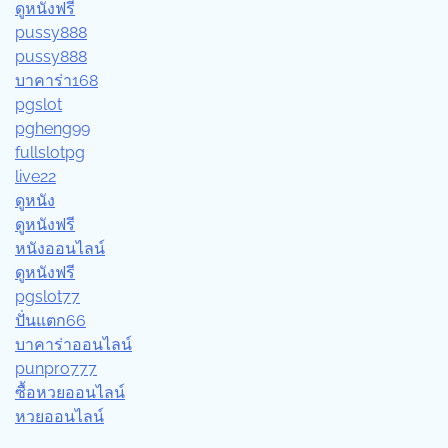
ดูหนังฟรี
pussy888
pussy888
บาคาร่า168
pgslot
pgheng99
fullslotpg
live22
ดูหนัง
ดูหนังฟรี
หนังออนไลน์
ดูหนังฟรี
pgslot77
ปั่นแตก66
บาคาร่าออนไลน์
punpro777
ซื้อหวยออนไลน์
หวยออนไลน์