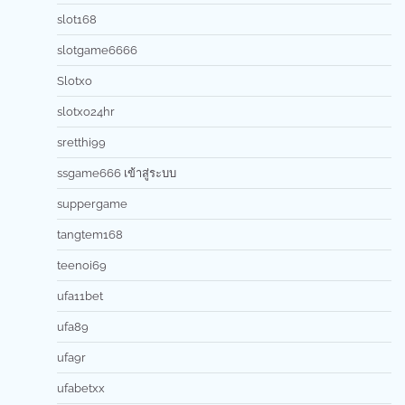
slot168
slotgame6666
Slotxo
slotxo24hr
sretthi99
ssgame666 เข้าสู่ระบบ
suppergame
tangtem168
teenoi69
ufa11bet
ufa89
ufa9r
ufabetxx