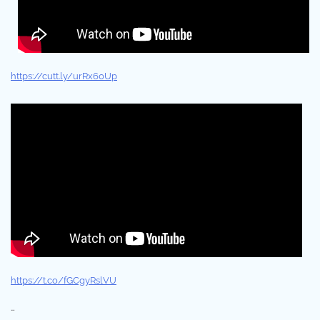
https://cutt.ly/urRx60Up
https://t.co/fGCgyRslVU
…