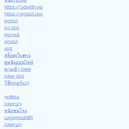
หนังโป๊ไทย
https://1xbetth.vip
https://pgslot.spa
pgslot
pg slot
kiss918
pgslot
slot
สล็อตเว็บตรง
ดูหนังออนไลน์
ทางเข้า joker
joker slot
โจ๊กเกอร์123
918kiss
joker123
หนังชนโรง
sagame168th
joker123