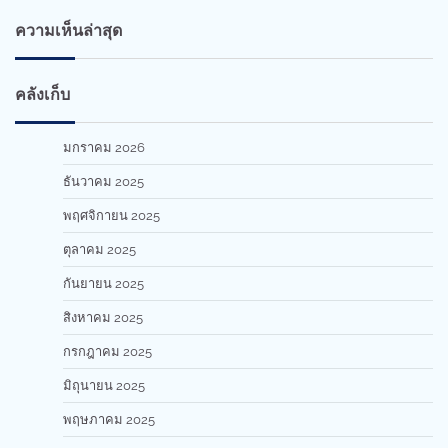
ความเห็นล่าสุด
คลังเก็บ
มกราคม 2026
ธันวาคม 2025
พฤศจิกายน 2025
ตุลาคม 2025
กันยายน 2025
สิงหาคม 2025
กรกฎาคม 2025
มิถุนายน 2025
พฤษภาคม 2025