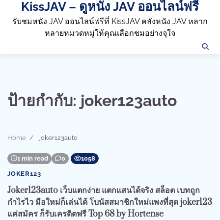
KissJAV – ดูหนัง JAV ออนไลน์ฟรี
Skip
to
รับชมหนัง JAV ออนไลน์ฟรีที่ KissJAV คลังหนัง JAV หลาก
content
หลายหมวดหมู่ให้คุณเลือกชมอย่างจุใจ
ป้ายกำกับ:
joker123auto
Home
joker123auto
1 min read
0
1058
JOKER123
Joker123auto เว็บแตกง่าย แตกแสนได้จริง สล็อต เบทถูก
กำไรไว มือใหม่ก็เล่นได้ โบนัสสมาชิกใหม่แพงที่สุด joker123
แค่สมัคร ก็รับเครดิตฟรี Top 68 by Hortense