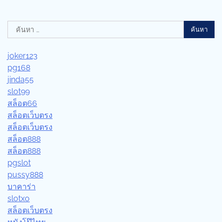
ค้นหา
สำหรับ:
joker123
pg168
jinda55
slot99
สล็อต66
สล็อตเว็บตรง
สล็อตเว็บตรง
สล็อต888
สล็อต888
pgslot
pussy888
บาคาร่า
slotxo
สล็อตเว็บตรง