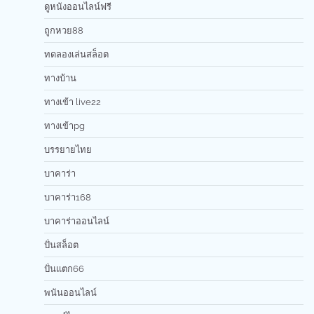
ดูหนังออนไลน์ฟรี
ถูกหวย88
ทดลองเล่นสล็อต
ทางบ้าน
ทางเข้า live22
ทางเข้าpg
บรรยายไทย
บาคาร่า
บาคาร่า168
บาคาร่าออนไลน์
ปั่นสล็อต
ปั่นแตก66
พนันออนไลน์