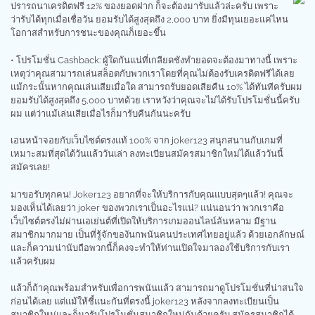
ปรารถนาเครดิตฟรี 12% ของยอดฝาก ก็จะต้องมารับแล้วล่ะครับ เพราะ
ว่ารับได้ทุกเมื่อเชื่อวัน ยอมรับได้สูงสุดถึง 2,000 บาท ยิ่งมีทุนเยอะแค่ไหน
โอกาสสำหรับการชนะของคุณก็เยอะขึ้น
• โปรโมชั่น Cashback: ผู้ใดกันแน่ที่เกลียดชังทำยอดจะต้องมาทางนี้ เพราะ
เหตุว่าคุณสามารถเล่นสล็อตกับพวกเราโดยที่คุณไม่ต้องรับเครดิตฟรีได้เลย
แม้กระนั้นหากคุณเล่นเสียเมื่อใด สามารถรับยอดเสียคืน 10% ได้ทันทีครับผม
ยอมรับได้สูงสุดถึง 5,000 บาทด้วย เราหวังว่าคุณจะไม่ได้รับโปรโมชั่นนี้ครับ
ผม แต่ว่าแม้เล่นเสียเมื่อไรก็มารับคืนกันนะครับ
เอนหน้าจอยกับเว็บไซต์ตรงแท้ 100% จาก joker123 สนุกสนานกับเกมที่
เหมาะสมที่สุดได้วันแล้ววันเล่า ลงทะเบียนสมัครสมาชิกใหม่ได้แล้ววันนี้
สมัครเลย!
มาขอรับทุกคน! Joker123 อยากที่จะให้บริการกับคุณแบบสุดๆแล้ว! คุณจะ
มองเห็นได้เลยว่า joker ของพวกเราเป็นอะไรแน่? แน่นอนว่า พวกเราคือ
เว็บไซต์ตรงไม่ผ่านเอเย่นต์ที่เปิดให้บริการเกมออนไลน์ล้นหลาม มีฐาน
สมาชิกมากมาย เป็นที่รู้จักของันกพนันคนประเทศไทยอยู่แล้ว ด้วยเอกลักษณ์
และก็ความน่านับถือพวกนี้ก็คงจะทำให้ท่านเปิดใจมาลองใช้บริการกับเรา
แล้วครับผม
แล้วก็ถ้าคุณพร้อมสำหรับเพื่อการพนันแล้ว สามารถมาดูโปรโมชั่นที่น่าสนใจ
ก่อนได้เลย แต่แม้ให้ชี้แนะกันที่ตรงนี้ joker123 หลังจากลงทะเบียนเป็น
สมาชิกใหม่และก็มารับโปรโมชั่นสมาชิกใหม่กันด้วยครับ สมัครสมาชิกได้