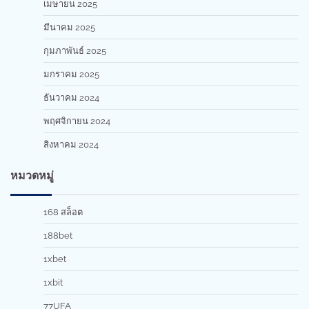
เมษายน 2025
มีนาคม 2025
กุมภาพันธ์ 2025
มกราคม 2025
ธันวาคม 2024
พฤศจิกายน 2024
สิงหาคม 2024
หมวดหมู่
168 สล็อต
188bet
1xbet
1xbit
77UFA