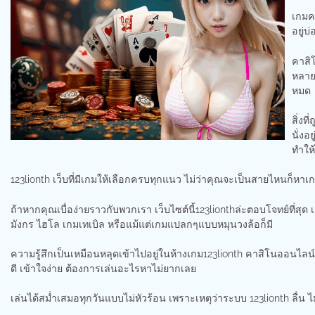
เกมคา
อยู่บ
คาสิโ
หลาย
หมด
สิ่งท
นั่งอ
ทำให้
123lionth เว็บที่มีเกมให้เลือกครบทุกแนว ไม่ว่าคุณจะเป็นสายไหนก็หาเ
ถ้าหากคุณเบื่อง่ายราวกับพวกเรา เว็บไซต์นี้123lionthล่ะตอบโจทย์ที่สุด
มังกร ไฮโล เกมเทเบิล หรือแม้แต่เกมแปลกๆแบบหมุนวงล้อก็มี
ความรู้สึกเป็นเหมือนหลุดเข้าไปอยู่ในห้างเกม123lionth คาสิโนออนไลน์ มีใ
ดี เข้าใจง่าย ต้องการเล่นอะไรหาไม่ยากเลย
เล่นได้สม่ำเสมอทุกวันแบบไม่หัวร้อน เพราะเหตุว่าระบบ 123lionth ลื่น ไม