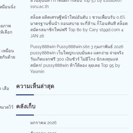
สวนสุนันทา กำหนดการสอบ Top 57 by Elisabeth
ssru.ac.th
มือนนั่ง
สล็อต ผลิตเศรษฐีหน้าใหม่อันดับ 1 ชวนเพื่อนรับ 0.6%
มาตรฐานชั้นนำ ถอนสบาย จะกี่ล้าน ก็โอนทันที สล็อต
่ายภาพ
สมัครสมาชิกใหม่ฟรี Top 80 by Cary st99d.com 4
ห้เลือก
JAN 26
Pussy888win Pussy888win.site 3 กุมภาพันธ์ 2026
ป เหมือน
pussy888win เว็บใหญ่ระบบมั่นคง แตกง่าย จ่ายจริง
ุยกันด้วย
วันเกิดแจกฟรี 300 เงินชัวร์ ไม่มีโกง นักลงทุนแห่
สมัคร! pussy888win ท้าให้ลอง ลุยเลย Top 95 by
Yasmin
ความเห็นล่าสุด
 เสือ
คลังเก็บ
ดหมวดไว้
มกราคม 2026