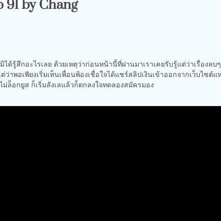
op 91 by Chang
้รู้สึกอะไรเลย ด้วยเหตุว่าก่อนหน้านี้ที่ผ่านมาเราเคยรับรู้แต่ว่าเรื่องล
่าพอเพียงเริ่มเห็นเพื่อนพ้องเชื่อใจได้แชร์สลิปเงินเข้าออกจากเว็บไซต์แห
 ไม่ล็อกยูส ก็เริ่มลังเลแล้วก็ตกลงใจทดลองสมัครมอง