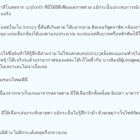
สิโนสดจาก 123lionth ที่มิได้มีดีเพียงแค่ภาพสวย แม้กระนั้นประสบการณ์เห
่อนจริง
นสดในเว็บ lion123 นี้คือดีเกินคาด โต๊ะมากมาย ดีลเลอร์พูดจาชัด กล้องถ
มุม แถมเลือกห้องได้เองตามงบประมาณ จะเล่นเบทสิบบาทหรือหลักพันก็มีใ
ี่ถูกใจซึ่งมันทำให้รู้สึกมีส่วนร่วม ไม่ใช่แค่กดเล่นlion123สล็อตแบบเกมทั่วๆไ
ยู่หน้าโต๊ะจริงๆแล้วบรรยากาศของแต่ละโต๊ะก็ไม่ซ้ำกัน บางห้องมีผู้เล่นพูดค
ไม่เหงาและไม่น่าเบื่อเลย
กมชอบใจพอดีนี่
 เนื่องจากเขาเก็บเกมมาจากหลายค่าย มีให้เลือกอีกทั้งสล็อต ยิงปลา บาคาร่า
ห้เลือกเล่นกระทั่งลายตา แม้กระนั้นไม่รู้สึกว่ามั่ว ด้วยเหตุว่าเว็บไซต์จั
่มีค้าง ไม่มีกระเด้งหลุดกึ่งกลางเกม