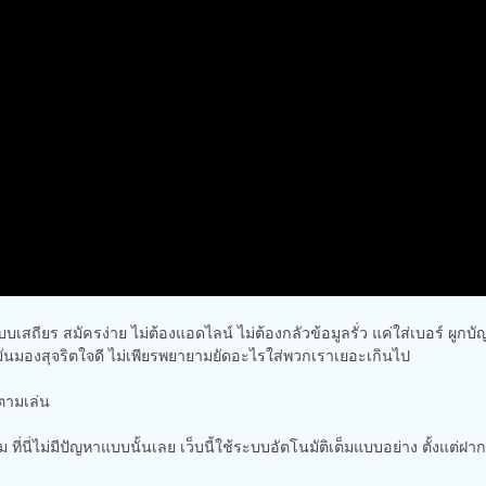
บบเสถียร สมัครง่าย ไม่ต้องแอดไลน์ ไม่ต้องกลัวข้อมูลรั่ว แค่ใส่เบอร์ ผูกบั
อ มันมองสุจริตใจดี ไม่เพียรพยายามยัดอะไรใส่พวกเราเยอะเกินไป
็ตามเล่น
ี่ไม่มีปัญหาแบบนั้นเลย เว็บนี้ใช้ระบบอัตโนมัติเต็มแบบอย่าง ตั้งแต่ฝาก