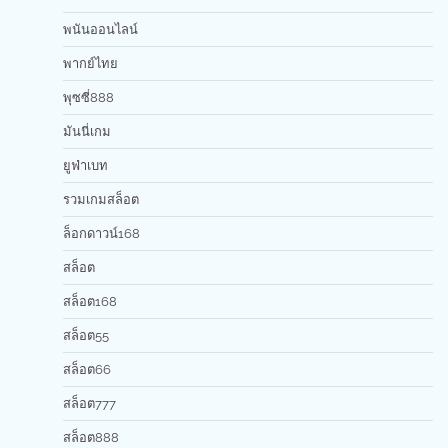
พนันออนไลน์
พากย์ไทย
พุซซี่888
มันนี่เกม
ยูฟ่าเบท
รวมเกมสล็อต
ล็อกดาวน์168
สล็อต
สล็อต168
สล็อต55
สล็อต66
สล็อต777
สล็อต888