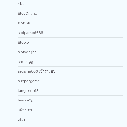
Slot
Slot Online
slot168
slotgame6666
Slotxo
slotxo24hr
sretthi99
ssgame666 เข้าสู่ระบบ
suppergame
tangtem168
teenoi69
ufa11bet
ufa89