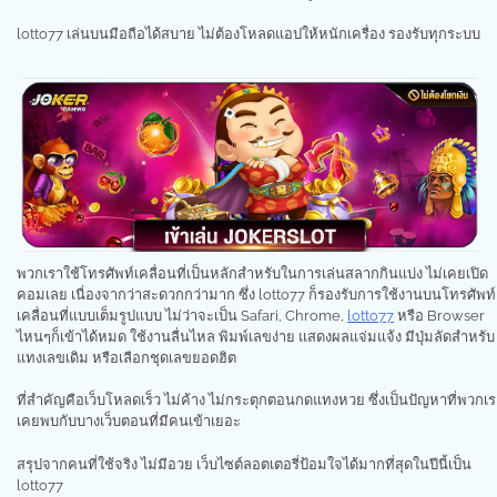
lotto77 เล่นบนมือถือได้สบาย ไม่ต้องโหลดแอปให้หนักเครื่อง รองรับทุกระบบ
พวกเราใช้โทรศัพท์เคลื่อนที่เป็นหลักสำหรับในการเล่นสลากกินแบ่ง ไม่เคยเปิด
คอมเลย เนื่องจากว่าสะดวกกว่ามาก ซึ่ง lotto77 ก็รองรับการใช้งานบนโทรศัพท์
เคลื่อนที่แบบเต็มรูปแบบ ไม่ว่าจะเป็น Safari, Chrome,
lotto77
หรือ Browser
ไหนๆก็เข้าได้หมด ใช้งานลื่นไหล พิมพ์เลขง่าย แสดงผลแจ่มแจ้ง มีปุ่มลัดสำหรับ
แทงเลขเดิม หรือเลือกชุดเลขยอดฮิต
ที่สำคัญคือเว็บโหลดเร็ว ไม่ค้าง ไม่กระตุกตอนกดแทงหวย ซึ่งเป็นปัญหาที่พวกเ
เคยพบกับบางเว็บตอนที่มีคนเข้าเยอะ
สรุปจากคนที่ใช้จริง ไม่มีอวย เว็บไซต์ลอตเตอรี่ป้อมใจได้มากที่สุดในปีนี้เป็น
lotto77