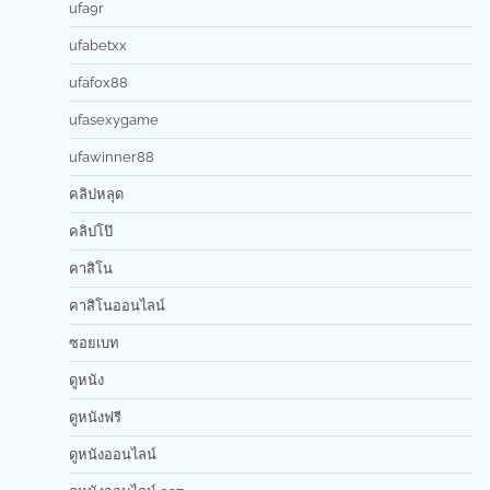
ufa9r
ufabetxx
ufafox88
ufasexygame
ufawinner88
คลิปหลุด
คลิปโป๊
คาสิโน
คาสิโนออนไลน์
ซอยเบท
ดูหนัง
ดูหนังฟรี
ดูหนังออนไลน์