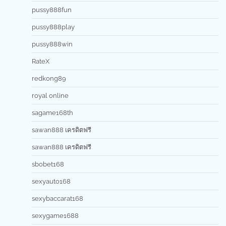
pussy888fun
pussy888play
pussy888win
RateX
redkong89
royal online
sagame168th
sawan888 เครดิตฟรี
sawan888 เครดิตฟรี
sbobet168
sexyauto168
sexybaccarat168
sexygame1688