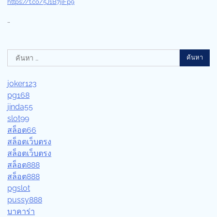
https://t.co/5J1B7jiFp9
…
ค้นหา
สำหรับ:
joker123
pg168
jinda55
slot99
สล็อต66
สล็อตเว็บตรง
สล็อตเว็บตรง
สล็อต888
สล็อต888
pgslot
pussy888
บาคาร่า