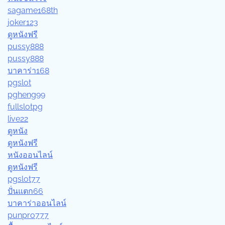
sagame168th
joker123
ดูหนังฟรี
pussy888
pussy888
บาคาร่า168
pgslot
pgheng99
fullslotpg
live22
ดูหนัง
ดูหนังฟรี
หนังออนไลน์
ดูหนังฟรี
pgslot77
ปั่นแตก66
บาคาร่าออนไลน์
punpro777