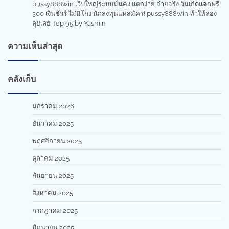
pussy888win เว็บใหญ่ระบบมั่นคง แตกง่าย จ่ายจริง วันเกิดแจกฟรี
300 เงินชัวร์ ไม่มีโกง นักลงทุนแห่สมัคร! pussy888win ท้าให้ลอง
ลุยเลย Top 95 by Yasmin
ความเห็นล่าสุด
คลังเก็บ
มกราคม 2026
ธันวาคม 2025
พฤศจิกายน 2025
ตุลาคม 2025
กันยายน 2025
สิงหาคม 2025
กรกฎาคม 2025
มิถุนายน 2025