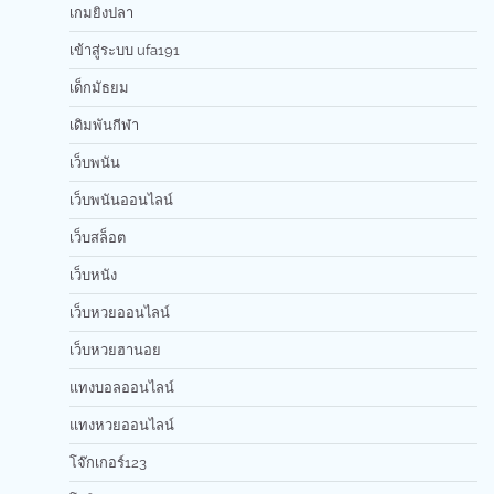
เกมยิงปลา
เข้าสู่ระบบ ufa191
เด็กมัธยม
เดิมพันกีฬา
เว็บพนัน
เว็บพนันออนไลน์
เว็บสล็อต
เว็บหนัง
เว็บหวยออนไลน์
เว็บหวยฮานอย
แทงบอลออนไลน์
แทงหวยออนไลน์
โจ๊กเกอร์123