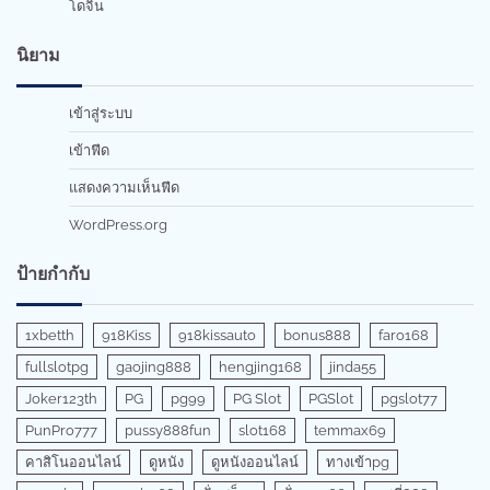
โดจิน
นิยาม
เข้าสู่ระบบ
เข้าฟีด
แสดงความเห็นฟีด
WordPress.org
ป้ายกำกับ
1xbetth
918Kiss
918kissauto
bonus888
faro168
fullslotpg
gaojing888
hengjing168
jinda55
Joker123th
PG
pg99
PG Slot
PGSlot
pgslot77
PunPro777
pussy888fun
slot168
temmax69
คาสิโนออนไลน์
ดูหนัง
ดูหนังออนไลน์
ทางเข้าpg