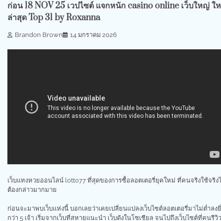
ก่อน 18 NOV 25 เวปไซต์ แจกหนัก casino online เว็บใหญ่ ให
ล่าสุด Top 31 by Roxanna
Brandon Brown
14 มกราคม 2026
เว็บแทงหวยออนไลน์ lotto77 ที่สุดของการซื้อลอตเตอรี่ยุคใหม่ ที่คนจริงใช้จริงไ
ต้องกล่าวมากมาย
ก่อนจะมาพบเว็บแห่งนี้ บอกเลยว่าเคยเปลี่ยนแปลงเว็บไซต์ลอตเตอรี่มาไม่ต่ำลงยิ
กว่า 5 เจ้า เริ่มจากเว็บที่สหายแนะนำ เว็บดังในโซเชียล จนไปถึงเว็บไซต์ที่คนรีวิว