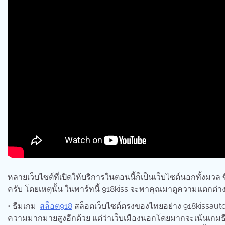
หลายเว็บไซต์ที่เปิดให้บริการในตอนนี้ก็เป็นเว็บไซต์นอกทั้งมวล ซ
ครับ โดยเหตุนั้น ในพาร์ทนี้ 918kiss จะพาคุณมาดูความแตกต่างข
• ธีมเกม:
สล็อต918
สล็อตเว็บไซต์ตรงของไทยอย่าง 918kissauto นั
ความมากมายสูงอีกด้วย แต่ว่าเว็บเมืองนอกโดยมากจะเน้นเกมธีม