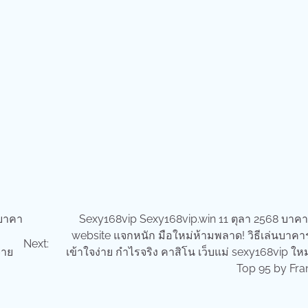
 บาคา
Sexy168vip Sexy168vip.win 11 ตุลา 2568 บาคา
website แจกหนัก มือใหม่ห้ามพลาด! วิธีเล่นบาคา
Next:
่าย
เข้าใจง่าย กำไรจริง คาสิโน เว็บแม่ sexy168vip ใหม
Top 95 by Fra