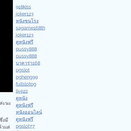
918kiss
joker123
หนังชนโรง
sagame168th
joker123
ดูหนังฟรี
pussy888
pussy888
บาคาร่า168
pgslot
pgheng99
fullslotpg
live22
ดูหนัง
ยล่ะนะ
ดูหนังฟรี
หนังออนไลน์
ดูหนังฟรี
่งมี
pgslot77
้วแต่