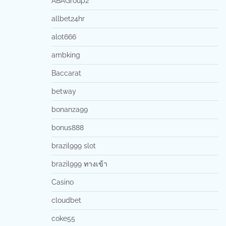
ABAGroup2
allbet24hr
alot666
ambking
Baccarat
betway
bonanza99
bonus888
brazil999 slot
brazil999 ทางเข้า
Casino
cloudbet
coke55