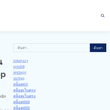
ค้นหา
สำหรับ:
น
joker123
pg168
op
jinda55
slot99
สล็อต66
สล็อตเว็บตรง
สล็อตเว็บตรง
หนัก
สล็อต888
สล็อต888