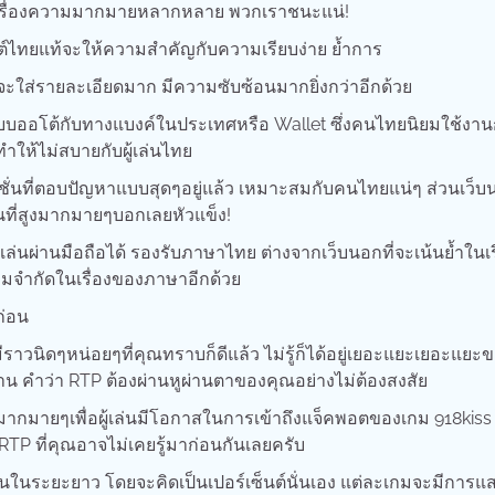
้าเรื่องความมากมายหลากหลาย พวกเราชนะแน่!
ซต์ไทยแท้จะให้ความสำคัญกับความเรียบง่าย ย้ำการ
จะใส่รายละเอียดมาก มีความซับซ้อนมากยิ่งกว่าอีกด้วย
บออโต้กับทางแบงค์ในประเทศหรือ Wallet ซึ่งคนไทยนิยมใช้งานกั
ำให้ไม่สบายกับผู้เล่นไทย
ั่นที่ตอบปัญหาแบบสุดๆอยู่แล้ว เหมาะสมกับคนไทยแน่ๆ ส่วนเว็
นที่สูงมากมายๆบอกเลยหัวแข็ง!
เล่นผ่านมือถือได้ รองรับภาษาไทย ต่างจากเว็บนอกที่จะเน้นย้ำในเ
ามจำกัดในเรื่องของภาษาอีกด้วย
ก่อน
ีราวนิดๆหน่อยๆที่คุณทราบก็ดีแล้ว ไม่รู้ก็ได้อยู่เยอะแยะเยอะแยะข
นาน คำว่า RTP ต้องผ่านหูผ่านตาของคุณอย่างไม่ต้องสงสัย
งมากมายๆเพื่อผู้เล่นมีโอกาสในการเข้าถึงแจ็คพอตของเกม 918kiss
TP ที่คุณอาจไม่เคยรู้มาก่อนกันเลยครับ
ู้เล่นในระยะยาว โดยจะคิดเป็นเปอร์เซ็นต์นั่นเอง แต่ละเกมจะมีการแ