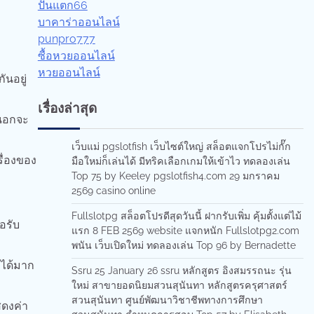
ปั่นแตก66
บาคาร่าออนไลน์
punpro777
ซื้อหวยออนไลน์
หวยออนไลน์
นอยู่
เรื่องล่าสุด
บนอกจะ
เว็บแม่ pgslotfish เว็บไซต์ใหญ่ สล็อตแจกโปรไม่กั๊ก
รื่องของ
มือใหม่ก็เล่นได้ มีทริคเลือกเกมให้เข้าไว ทดลองเล่น
Top 75 by Keeley pgslotfish4.com 29 มกราคม
2569 casino online
Fullslotpg สล็อตโปรดีสุดวันนี้ ฝากรับเพิ่ม คุ้มตั้งแต่ไม้
อรับ
แรก 8 FEB 2569 website แจกหนัก Fullslotpg2.com
พนัน เว็บเปิดใหม่ ทดลองเล่น Top 96 by Bernadette
 ได้มาก
Ssru 25 January 26 ssru หลักสูตร อิงสมรรถนะ รุ่น
ใหม่ สาขายอดนิยมสวนสุนันทา หลักสูตรครุศาสตร์
สวนสุนันทา ศูนย์พัฒนาวิชาชีพทางการศึกษา
สดงค่า