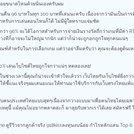
ายน้อยขนาดไหนด้วยนั่นเองครับผม
งินคืน 96 บาทในทุก 100 บาทที่เล่นนะครับ เนื่องจากว่ามันเป็นการ
หรับการเล่นตอนไหนก็ได้ ไม่มีผู้ใดทราบแจ่มชัด
นยิ่งกว่า 96% จะได้โอกาสสำหรับการจ่ายเงินรางวัลถี่กว่าเกมที่มีค่า R
ลบางทีก็อาจจะไม่ใหญ่มากนัก แต่ว่าก็น่าจะถูกอกถูกใจทุกคนแน่ๆ
ฑ์สำหรับในการเลือกเกม แต่ว่าอย่าลืมครับว่า คุณจะต้องดูต้นเหตุ
00% เล่นเว็บไซต์ไทยถูกใจกว่าแน่ๆ ทดลองเลย!
่วงเวลานี้คุณก้น่าจะเข้าหัวใจแล้วว่า เว็บไทยกับเว็บไซต์ยิ่งกว่
กให้ชี้แนะจริงๆผมเสนอแนะให้ท่านมาใช้บริการกับเว็บตรงไทยแท้แ
ับคนประเทศไทยแบบสุดๆเนื่องจากวางแบบมาเพื่อคนไทยโดยเฉพา
เหตุนี้ แม้คุณไม่อยากพลาดล่ะก็ มาลุยกับพวกเราได้เลย สมัครฟรี ไ
ne ดูรีวิวจากลูกค้าจริง 918kissลงทุนงบน้อย กำไรหลักแสน Top 6