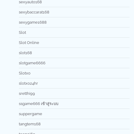
sexyauto168
sexybaccarat168
sexygame1688
Slot
Slot Online
slot168
slotgame6666
Slotxo
slotxo24hr
sretthi99
ssgame666 เข้าสู่ระบบ
suppergame
tangtem168