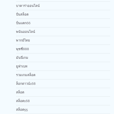
บาคาร่าออนไลน์
ปั่นสล็อต
ปั่นแตก66
พนันออนไลน์
พากย์ไทย
พุซซี่888
มันนี่เกม
ยูฟ่าเบท
รวมเกมสล็อต
ล็อกดาวน์168
สล็อต
สล็อต168
สล็อต55