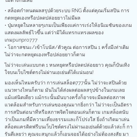
ไม่ต่างกันเลย
• สล็อตกำหนดผลสรุปด้วยระบบ RNG ตั้งแต่คุณเริ่มสปิน การ
กดหยุดเองหรือปลดปล่อยยาวไม่มีผล
• ปุ่มหยุดในหลายๆเกมเป็นเพียงแค่การเร่งให้อนิเมชันของเกม
แสดงผลลัพธ์ไวขึ้น แต่ว่ามิได้แทรกแทรงผลของ
เกมpunpro777
• โอกาสชนะ/เข้าโบนัส/ตัวคูณ ต่อการสปิน 1 ครั้งมีเท่าเดิม
ไม่ว่าจะกดหยุดเองหรือปล่อยยาวก็ตาม
ไม่ว่าจะเล่นแบบกด 1 หนหยุดหรือปลดปล่อยยาว คุณก็บันเทิง
ใจบนเว็บไซต์ตรงไม่ผ่านเอเย่นต์ได้แน่นอน!
มองเห็นไหมครับว่า การเล่นสล็อต777นั้น ไม่ว่าจะสปินด้วย
แนวทางไหนก็ตาม มันไม่ได้ส่งผลต่อผลสรุปข้างในเกมเลย
แม้แต่นิดเดียว แม้กระนั้นมันบางครั้งก็อาจจะมีผลต่อสภาพ
แวดล้อมสำหรับการเล่นของคุณมากยิ่งกว่า ไม่ว่าจะเป็นอัตรา
การสปินต่อนาทีหรือสภาพจิตใจตอนเล่นก็ตาม เกมสล็อตนับ
ว่าเป็นเกมที่มีความเที่ยงธรรมและก็โปร่งใส ยิ่งถ้าเกิดมาเล่น
สล็อตเเครดิตฟรีบนเว็บไซต์ตรงไม่ผ่านเอเย่นต์ด้วยแล้วล่ะก็ กา
รันตีเลยว่า คุณจะสนุกแล้วก็เอนจอยได้อย่างไม่ต้องสงสัย มา