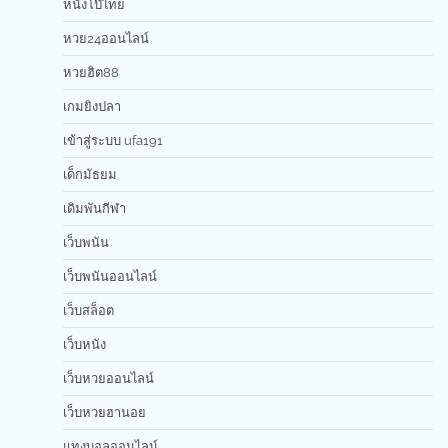
หนังโป๊ไทย
หวย24ออนไลน์
หวยฮิต88
เกมยิงปลา
เข้าสู่ระบบ ufa191
เด็กมัธยม
เดิมพันกีฬา
เว็บพนัน
เว็บพนันออนไลน์
เว็บสล็อต
เว็บหนัง
เว็บหวยออนไลน์
เว็บหวยฮานอย
แทงบอลออนไลน์