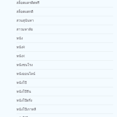
สล็อตเเครดิตฟรี
สล็อตแตกดี
สวนสุนันทา
สาวมหาลัย
หนัง
หนังR
หนังX
หนังชนโรง
หนังออนไลน์
หนังโป๊
หนังโป๊จีน
หนังโป๊ฝรั่ง
หนังโป๊เกาหลี