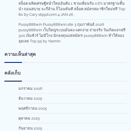
สล็อต ผลิตเศรษฐีหน้าใหม่อันดับ 1 ชวนเพื่อนรับ 0.6% มาตรฐานชั้น
นำ ถอนสบาย จะกี่ล้าน ก็โอนทันที สล็อต สมัครสมาชิกใหม่ฟรี Top
80 by Cary st99d.com 4 JAN 26
Pussy888win Pussy888win.site 3 กุมภาพันธ์ 2026
pussy888win เว็บใหญ่ระบบมั่นคง แตกง่าย จ่ายจริง วันเกิดแจกฟรี
300 เงินชัวร์ ไม่มีโกง นักลงทุนแห่สมัคร! pussy888win ท้าให้ลอง
ลุยเลย Top 95 by Yasmin
ความเห็นล่าสุด
คลังเก็บ
มกราคม 2026
ธันวาคม 2025
พฤศจิกายน 2025
ตุลาคม 2025
กันยายน 2025