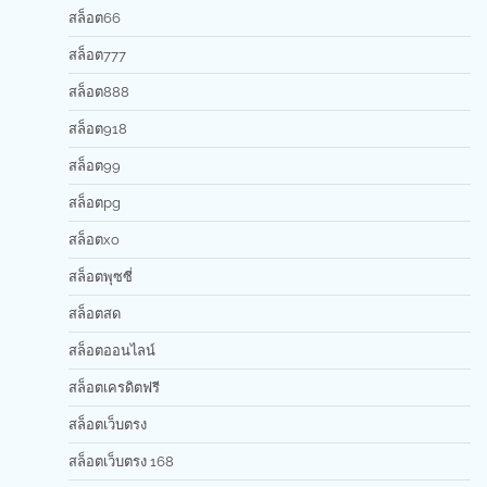
สล็อต66
สล็อต777
สล็อต888
สล็อต918
สล็อต99
สล็อตpg
สล็อตxo
สล็อตพุซซี่
สล็อตสด
สล็อตออนไลน์
สล็อตเครดิตฟรี
สล็อตเว็บตรง
สล็อตเว็บตรง 168