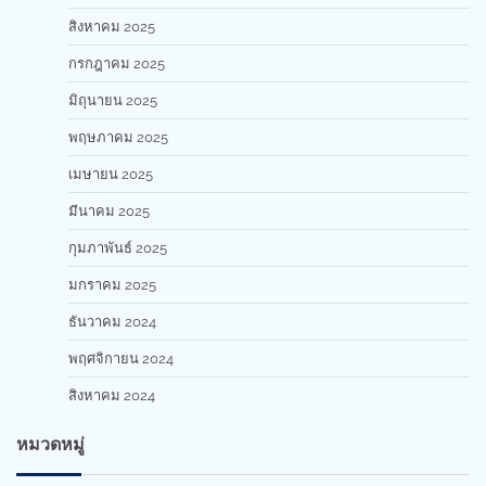
สิงหาคม 2025
กรกฎาคม 2025
มิถุนายน 2025
พฤษภาคม 2025
เมษายน 2025
มีนาคม 2025
กุมภาพันธ์ 2025
มกราคม 2025
ธันวาคม 2024
พฤศจิกายน 2024
สิงหาคม 2024
หมวดหมู่