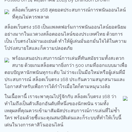
สล็อตเว็บตรง 168 สุดยอดประสบการณ์การพนันออนไลน์
ที่คุณไม่ควรพลาด
สล็อตเว็บตรง 168 เป็นแพลตฟอร์มการพนันออนไลน์ยอดนิยม
อย่างมากในแวดวงสล็อตออนไลน์ของประเทศไทย ด้วยการ
เป็น เว็บตรงไม่ผ่านเอเย่นต์ ทำให้ผู้เล่นมั่นอกมั่นใจได้ในความ
โปร่งสบายใสและก็ความปลอดภัย
พร้อมเสนอประสบการณ์การเล่นที่ทันสมัยรวมทั้งสะดวก
สบาย ด้วยเกมสล็อตมากยิ่งกว่า 500 เกมที่ออกแบบมาเพื่อ
ตอบปัญหานักพนันทุกระดับ ไม่ว่าจะเป็นมือใหม่หรือผู้เล่นที่มี
ประสบการณ์ สล็อตเว็บตรง 168 ประกันความสนุกสนานและ
โอกาสสำหรับเพื่อการได้กำไรเมื่อใดก็ตามหมุนวงล้อ
ในเนื้อหานี้ เราจะพาคุณไปรู้จักกับ สล็อตเว็บตรง 168 ว่า
ทำไมถึงเป็นตัวเลือกอันดับที่หนึ่งของนักพนัน รวมทั้ง
เหตุผลที่คุณควรเข้ามาสัมผัสประสบการณ์การเล่นที่ไม่ซ้ำ
ใคร พร้อมด้วยชี้แนะคุณสมบัติเด่นและก็ระบบที่ทำให้เว็บนี้
เด่นในวงการคาสิโนออนไลน์