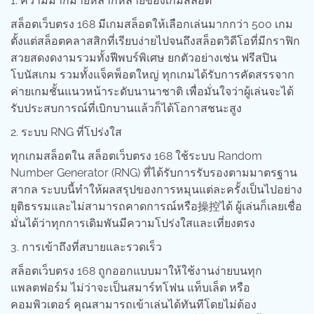
1. ความมากมายหลากหลายของเกมสล็อต
สล็อตเว็บตรง 168 มีเกมสล็อตให้เลือกเล่นมากกว่า 500 เกม
ตั้งแต่สล็อตคลาสสิกที่เรียบง่ายไปจนถึงสล็อตวิดีโอที่มีกราฟิก
สวยสดงดงามรวมทั้งฟีพบร์พิเศษ ยกตัวอย่างเช่น ฟรีสปิน
โบนัสเกม รวมทั้งแจ็คพ็อตใหญ่ ทุกเกมได้รับการคัดสรรจาก
ค่ายเกมชั้นแนวหน้าระดับนานาชาติ เพื่อมั่นใจว่าผู้เล่นจะได้
รับประสบการณ์ที่เบิกบานแล้วก็ได้โอกาสชนะสูง
2. ระบบ RNG ที่โปร่งใส
ทุกเกมสล็อตใน สล็อตเว็บตรง 168 ใช้ระบบ Random
Number Generator (RNG) ที่ได้รับการรับรองตามมาตรฐาน
สากล ระบบนี้ทำให้ผลสรุปของการหมุนแต่ละครั้งเป็นไปอย่าง
ยุติธรรมและไม่สามารถคาดการณ์หรือ操控ได้ ผู้เล่นก็เลยเชื่อ
มั่นได้ว่าทุกการเดิมพันมีความโปร่งใสและเที่ยงตรง
3. การเข้าถึงที่สบายและรวดเร็ว
สล็อตเว็บตรง 168 ถูกออกแบบมาให้ใช้งานง่ายบนทุก
แพลตฟอร์ม ไม่ว่าจะเป็นสมาร์ทโฟน แท็บเล็ต หรือ
คอมพิวเตอร์ คุณสามารถเข้าเล่นได้ทันทีโดยไม่ต้อง