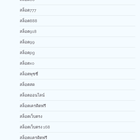
สล็อต777
สล็อต888
สล็อต918
สล็อต99
สล็อตpg
สล็อตxo
สล็อตพุซซี่
สล็อตสด
สล็อตออนไลน์
สล็อตเครดิตฟรี
สล็อตเว็บตรง
สล็อตเว็บตรง 168
สล็อตเเครดิตฟรี