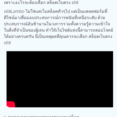
เพราะอะไรจะต้องเลือก สล็อตเว็บตรง 168
168Lambo ไม่ใช่แค่เว็บสล็อตทั่วๆไป แต่เป็นแพลตฟอร์มที่
ดีไซน์มาเพื่อมอบประสบการณ์การพนันที่เหนือระดับ ด้วย
ประสบการณ์อันช้านานในวงการรวมทั้งความรู้ความเข้าใจ
ในสิ่งที่จำเป็นของผู้เล่น ทำให้เว็บไซต์แห่งนี้สามารถตอบโจทย์
ได้อย่างครบครัน นี่เป็นเหตุผลที่คุณควรจะเลือก สล็อตเว็บตรง
168