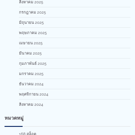
สิงหาคม 2025
กรกฎาคม 2025
มิถุนายน 2025
พฤษภาคม 2025
เมษายน 2025
มีนาคม 2025
กุมภาพันธ์ 2025
มกราคม 2025
ธันวาคม 2024
พฤศจิกายน 2024
สิงหาคม 2024
หมวดหมู่
168 สล็อต