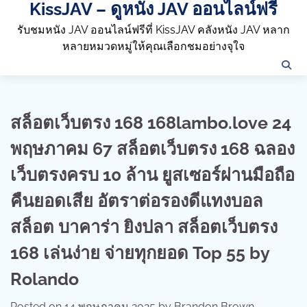
KissJAV – ดูหนัง JAV ออนไลน์ฟรี
Skip
to
รับชมหนัง JAV ออนไลน์ฟรีที่ KissJAV คลังหนัง JAV หลาก
content
หลายหมวดหมู่ให้คุณเลือกชมอย่างจุใจ
สล็อตเว็บตรง 168 168lambo.love 24
พฤษภาคม 67 สล็อตเว็บตรง 168 ฉลอง
เว็บตรงครบ 10 ล้าน ยูสเซอร์ผ่านมือถือ
คืนยอดเสีย อัตราต่อรองดีแทงบอล
สล็อต บาคาร่า ยิงปลา สล็อตเว็บตรง
168 เล่นง่าย จ่ายทุกยอด Top 55 by
Rolando
Posted on
14 พฤษภาคม 2025
by
Brandon Brown