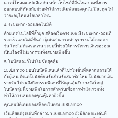
ดาวน์โหลดแอปพลิเคชัน หน้าเว็บไซต์ที่ลื่นไหลรวมทั้งการ
ออกแบบที่ทันสมัยช่วยทำให้การเดิมพันของคุณไม่มีสะดุด ไม่
ว่าจะอยู่ไหนหรือเวลาไหน
4. ระบบฝาก-ถอนอัตโนมัติ
ด้วยเทคโนโลยีที่ล้ำยุค สล็อตเว็บตรง 168 มีระบบฝาก-ถอนที่
รวดเร็วและไม่มีขั้นต่ำ ผู้เล่นสามารถทำธุรกรรมได้ตลอด 1
วัน โดยไม่ต้องรอนาน ระบบนี้ช่วยให้การจัดการเงินของคุณ
เป็นเรื่องที่ไม่ยากรวมทั้งสบายเพิ่มขึ้น
5. โบนัสและก็โปรโมชั่นสุดคุ้ม
168Lambo มอบโบนัสพิเศษแล้วก็โปรโมชั่นที่หลากหลายให้
กับผู้เล่น ตั้งแต่โบนัสต้อนรับสำหรับสมาชิกใหม่ โบนัสฝากเงิน
รายวัน ไปจนถึงกิจกรรมพิเศษที่ให้คุณลุ้นรับรางวัลใหญ่
โบนัสกลุ่มนี้ช่วยเพิ่มโอกาสสำหรับเพื่อการทำเงินรวมทั้ง
ทำให้การเล่นของคุณคุ้มค่ายิ่งขึ้น
คุณสมบัติเด่นของสล็อตเว็บตรง 168Lambo
เว้นเสียแต่จุดเด่นที่กล่าวมา 168Lambo ยังมีลักษณะเด่นที่