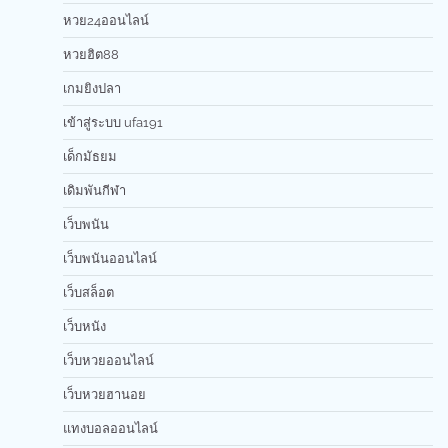
หวย24ออนไลน์
หวยฮิต88
เกมยิงปลา
เข้าสู่ระบบ ufa191
เด็กมัธยม
เดิมพันกีฬา
เว็บพนัน
เว็บพนันออนไลน์
เว็บสล็อต
เว็บหนัง
เว็บหวยออนไลน์
เว็บหวยฮานอย
แทงบอลออนไลน์