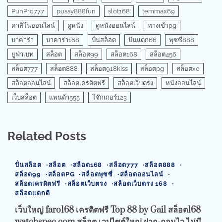
PunPro777
pussy888fun
slot168
temmax69
คาสิโนออนไลน์
ดูหนัง
ดูหนังออนไลน์
ทางเข้าpg
บาคาร่า
บาคาร่า168
ปั่นสล็อต
ปั่นแตก66
พุซซี่888
ยูฟ่าเบท
สล็อต
สล็อต99
สล็อต168
สล็อต456
สล็อต777
สล็อต888
สล็อต918kiss
สล็อตpg
สล็อตxo
สล็อตออนไลน์
สล็อตเครดิตฟรี
สล็อตเว็บตรง
หนังออนไลน์
เว็บสล็อต
แพนด้า555
โจ๊กเกอร์123
Related Posts
ปั่นสล็อต
สล็อต
สล็อต168
สล็อต777
สล็อต888
สล็อต99
สล็อตPG
สล็อตพุซซี่
สล็อตออนไลน์
สล็อตเครดิตฟรี
สล็อตเว็บตรง
สล็อตเว็บตรง 168
สล็อตแตกดี
เว็บใหญ่ faro168 เครดิตฟรี Top 88 by Gail สล็อต168