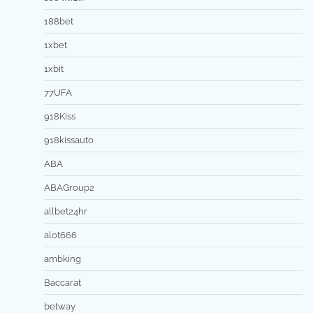
188bet
1xbet
1xbit
77UFA
918Kiss
918kissauto
ABA
ABAGroup2
allbet24hr
alot666
ambking
Baccarat
betway