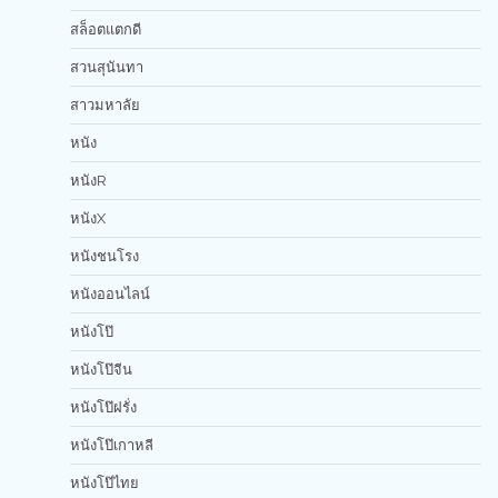
สล็อตแตกดี
สวนสุนันทา
สาวมหาลัย
หนัง
หนังR
หนังX
หนังชนโรง
หนังออนไลน์
หนังโป๊
หนังโป๊จีน
หนังโป๊ฝรั่ง
หนังโป๊เกาหลี
หนังโป๊ไทย