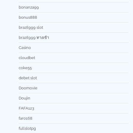
bonanza99
bonus888
brazil999 slot
brazil999 ทางเข้า
Casino
cloudbet
coke55
debet slot
Doomovie
Doujin
FAFA123
faro168
fullslotpg