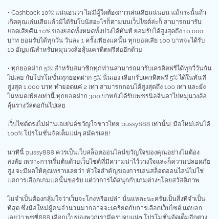
• Cashback 10%: แน่นอนว่า ไม่มีผู้ใดต้องการเล่นเสียแน่นอน แม้กระนั้นถ้า
เกิดคุณเล่นเสียแล้วมิได้รับโบนัสอะไรก็ตามบนเว็บไซต์ล่ะก็ สามารถมารับ
ยอดเสียคืน 10% ของยอดทั้งหมดทั้งปวงได้ทันที ยอมรับได้สูงสุดถึง 10,000
บาท ยอมรับได้ทุกวัน วันละ 1 ครั้งเพียงแค่นั้น ทุกยอดเสีย 100 บาทจะได้รับ
10 อัญมณีสำหรับหมุนวงล้อลุ้นเครดิตฟรีต่ออีกด้วย
• ทุกยอดฝาก 5%: สำหรับสมาชิกทุกท่านสามารถมารับเครดิตฟรีได้ทุกวี่วันกัน
ไปเลย กับโปรโมชั่นทุกยอดฝาก 5% นั่นเอง เลือกรับเครดิตฟรี 5% ได้ในทันที
สูงสุด 1,000 บาท ทำยอดแค่ 2 เท่า สามารถถอนได้สูงสุดถึง 100 เท่า และยัง
ไม่หมดเพียงเท่านี้ ทุกยอดฝาก 300 บาทยังได้รับเพชรนิลจินดาไปหมุนวงล้อ
ลุ้นรางวัลต่อกันไปเลย
เว็บไซต์ตรงไม่ผ่านเอเย่นต์ขวัญใจชาวไทย pussy888 เท่านั้น! มือใหม่เล่นได้
100% โปรโมชั่นจัดเต็มแน่ๆ สมัครเลย!
นาทีนี้ pussy888 ควรเป็นเว็บสล็อตออนไลน์ขวัญใจของคุณอย่างไม่ต้อง
สงสัย เพราะการเริ่มต้นด้วยเว็บไซต์ที่มีความน่าไว้วางใจและก็ความปลอดภัย
สูง จะมีผลให้คุณทราบเลยว่า หัวใจสำคัญของการเล่นสล็อตออนไลน์ไม่ใช่
แค่การเลือกเกมแค่นั้นขอรับ แต่ว่าการได้สนุกกับเกมต่างๆโดยสวัสดิภาพ
ไม่จำเป็นต้องกลุ้มใจว่าเว็บจะโกงหรือเปล่า นั่นแหละนะครับเป็นสิ่งที่จำเป็น
ที่สุด ซึ่งมือใหม่ผู้คนจำนวนมากอาจจะเครียดกับการเลือกเว็บไซต์ แต่บอก
เลยว่า พุซซี่888 เลือกเว็บของพวกเรามีครบจบแน่ๆ โปรโมชั่นจัดเต็มอีกต่าง