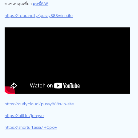
ขอขอบคุณที่มา
พุซซี่888
https://rebrand.ly/pussy888win-site
https://cutly.cloud/pussy888win-site
https://bitt.to/jeh3ve
https://shorturl.asia/HCpxw