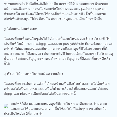
รางวัลย่อยหรือโบนัสก็จะยิ่งได้มากขึ้น แต่เขามิได้บอกผมเลยว่า ถ้าหากผม
แพ้ก่อนจะถึงรอบจ่ายรางวัลย่อยหรือโบนัส ผมจะหมดตูดเร็วแบบสุดๆฮ่า…
ด้วยเหตุนั้น ผมชี้แนะให้ท่านใช้เบทเป็นจำนวนเงินตายตัว ตั้งเป็นเบทตาม
เปอร์เซ็นต์ของทุนก็ได้เหมือนกัน มันจะช่วยคุมความเสี่ยงก้าวหน้าขึ้น
3. ไม่สแกนก่อนเพิ่มเบท
ในตอนที่ผมเห็นคนอื่นๆเล่นได้ ไม่ว่าจะเป็นเกมไหน ผมจะรีบกระโดดเข้าไป
เล่นทันที ไม่มีการสแกนสัญญาณของเกม pussy888win ที่เล่นก่อนเลยล่ะนะ
ครับ ทำให้ผมพบตอนเดดสปินบ่อยมากๆจนถึงเผาทุนที่มีไปเลย เกมเราก็คือ
เกมเรา เกมเขาก็คือเกมเขา มันแทบจะไม่มีวันแบบเดียวกันเลยขอรับ โดยเหตุ
นั้น อย่าลืมสแกนสัญญาณทุกหน ถ้าหากเจอสัญญาณที่ดีค่อยเพิ่มเบททีหลัง
ก็ได้
4. เปิดออโต้ยาวแบบไม่ประเมินความเสี่ยง
ในตอนที่อยากเล่นเกม แต่ว่าก็เกียจคร้านสปินมือด้วยตัวเอง ผมใส่เต็มที่เลย
ครับ ออโต้สปินยาวๆ50-200 สปินก็ทำมาแล้ว แล้วยิ่งเคยเล่นแบบไม่สแกน
สัญญาณมาก่อน พอเพียงจัดออโต้สปินมากขนาดนี้
ผมลัพธ์ก็คือ ผมแทบจะหมดทุนที่มีภายใน 10 นาทีเลยล่ะครับผม ผม
เสนอแนะให้สแกนก่อน ต่อจากนั้นใช้ออโต้สปินสั้นๆ10-20 สปินแล้ว
ประเมินใหม่จะดียิ่งกว่าครับ