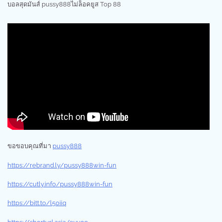
บอลสุดมันส์ pussy888ไม่ล็อคยูส Top 88
ขอขอบคุณที่มา
pussy888
https://rebrand.ly/pussy888win-fun
https://cutly.info/pussy888win-fun
https://bitt.to/l50iiq