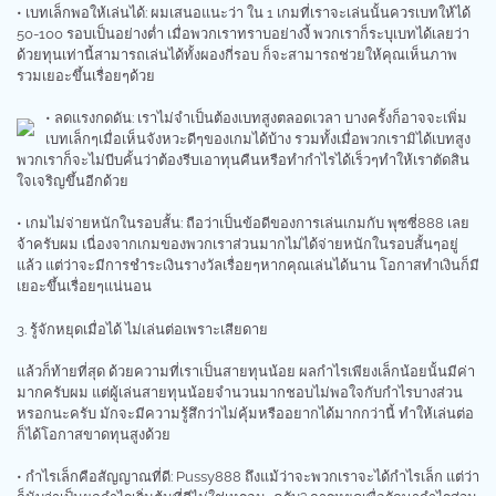
• เบทเล็กพอให้เล่นได้: ผมเสนอแนะว่า ใน 1 เกมที่เราจะเล่นนั้นควรเบทให้ได้
50-100 รอบเป็นอย่างต่ำ เมื่อพวกเราทราบอย่างงี้ พวกเราก็ระบุเบทได้เลยว่า
ด้วยทุนเท่านี้สามารถเล่นได้ทั้งผองกี่รอบ ก็จะสามารถช่วยให้คุณเห็นภาพ
รวมเยอะขึ้นเรื่อยๆด้วย
• ลดแรงกดดัน: เราไม่จำเป็นต้องเบทสูงตลอดเวลา บางครั้งก็อาจจะเพิ่ม
เบทเล็กๆเมื่อเห็นจังหวะดีๆของเกมได้บ้าง รวมทั้งเมื่อพวกเรามิได้เบทสูง
พวกเราก็จะไม่บีบคั้นว่าต้องรีบเอาทุนคืนหรือทำกำไรได้เร็วๆทำให้เราตัดสิน
ใจเจริญขึ้นอีกด้วย
• เกมไม่จ่ายหนักในรอบสั้น: ถือว่าเป็นข้อดีของการเล่นเกมกับ พุซซี่888 เลย
จ้าครับผม เนื่องจากเกมของพวกเราส่วนมากไม่ได้จ่ายหนักในรอบสั้นๆอยู่
แล้ว แต่ว่าจะมีการชำระเงินรางวัลเรื่อยๆหากคุณเล่นได้นาน โอกาสทำเงินก็มี
เยอะขึ้นเรื่อยๆแน่นอน
3. รู้จักหยุดเมื่อได้ ไม่เล่นต่อเพราะเสียดาย
แล้วก็ท้ายที่สุด ด้วยความที่เราเป็นสายทุนน้อย ผลกำไรเพียงเล็กน้อยนั้นมีค่า
มากครับผม แต่ผู้เล่นสายทุนน้อยจำนวนมากชอบไม่พอใจกับกำไรบางส่วน
หรอกนะครับ มักจะมีความรู้สึกว่าไม่คุ้มหรืออยากได้มากกว่านี้ ทำให้เล่นต่อ
ก็ได้โอกาสขาดทุนสูงด้วย
• กำไรเล็กคือสัญญาณที่ดี: Pussy888 ถึงแม้ว่าจะพวกเราจะได้กำไรเล็ก แต่ว่า