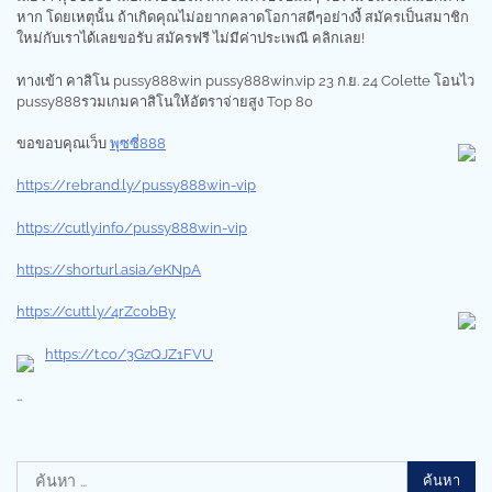
หาก โดยเหตุนั้น ถ้าเกิดคุณไม่อยากคลาดโอกาสดีๆอย่างงี้ สมัครเป็นสมาชิก
ใหม่กับเราได้เลยขอรับ สมัครฟรี ไม่มีค่าประเพณี คลิกเลย!
ทางเข้า คาสิโน pussy888win pussy888win.vip 23 ก.ย. 24 Colette โอนไว
pussy888รวมเกมคาสิโนให้อัตราจ่ายสูง Top 80
ขอขอบคุณเว็บ
พุซซี่888
https://rebrand.ly/pussy888win-vip
https://cutly.info/pussy888win-vip
https://shorturl.asia/eKNpA
https://cutt.ly/4rZc0bBy
https://t.co/3GzQJZ1FVU
…
ค้นหา