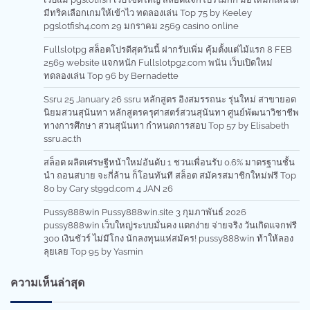
มีทริคเลือกเกมให้เข้าไว ทดลองเล่น Top 75 by Keeley
pgslotfish4.com 29 มกราคม 2569 casino online
Fullslotpg สล็อตโปรดีสุดวันนี้ ฝากรับเพิ่ม คุ้มตั้งแต่ไม้แรก 8 FEB
2569 website แจกหนัก Fullslotpg2.com พนัน เว็บเปิดใหม่
ทดลองเล่น Top 96 by Bernadette
Ssru 25 January 26 ssru หลักสูตร อิงสมรรถนะ รุ่นใหม่ สาขายอด
นิยมสวนสุนันทา หลักสูตรครุศาสตร์สวนสุนันทา ศูนย์พัฒนาวิชาชีพ
ทางการศึกษา สวนสุนันทา กำหนดการสอบ Top 57 by Elisabeth
ssru.ac.th
สล็อต ผลิตเศรษฐีหน้าใหม่อันดับ 1 ชวนเพื่อนรับ 0.6% มาตรฐานชั้น
นำ ถอนสบาย จะกี่ล้าน ก็โอนทันที สล็อต สมัครสมาชิกใหม่ฟรี Top
80 by Cary st99d.com 4 JAN 26
Pussy888win Pussy888win.site 3 กุมภาพันธ์ 2026
pussy888win เว็บใหญ่ระบบมั่นคง แตกง่าย จ่ายจริง วันเกิดแจกฟรี
300 เงินชัวร์ ไม่มีโกง นักลงทุนแห่สมัคร! pussy888win ท้าให้ลอง
ลุยเลย Top 95 by Yasmin
ความเห็นล่าสุด