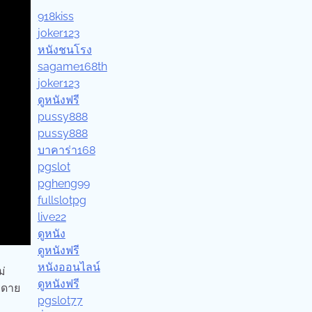
918kiss
joker123
หนังชนโรง
sagame168th
joker123
ดูหนังฟรี
pussy888
pussy888
บาคาร่า168
pgslot
pgheng99
fullslotpg
live22
ดูหนัง
ดูหนังฟรี
หนังออนไลน์
ม่
ดูหนังฟรี
ยดาย
pgslot77