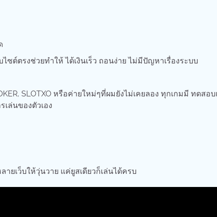
ด
ซต์ตรงช่วยทำให้ ได้เงินเร็ว ถอนง่าย ไม่มีปัญหาเรื่องระบบ
G, JOKER, SLOTXO หรือค่ายใหม่ๆที่ผมยังไม่เคยลอง ทุกเกมมี ทดสอบ
รเล่นของตัวเอง
หลายเว็บให้วุ่นวาย แค่ยูสเดียวก็เล่นได้ครบ