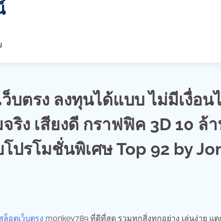
์
ย
ว็บตรง ลงทุนได้แบบ ไม่มีเงื่อน
ริง เสียงดี กราฟฟิค 3D 10 ล้าน
ับโปรโมชั่นพิเศษ Top 92 by Jo
สล็อตเว็บตรง
monkey789 ที่ดีที่สุด รวมทุกสิ่งทุกอย่าง เล่นง่าย แ