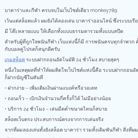
บาคาร่าและกีฬา ครบจบในเว็บไซต์เดียว monkey789
เว้นแต่สล็อตแล้ว ผมยังได้ลองเล่น บาคาร่าออนไลน์ ซึ่งระบบเรียบง่
มี โต๊ะหลายแบบ ให้เลือกทั้งแบบธรรมดารวมทั้งแบบสปีด
สำหรับผู้ที่ถูกใจพนันกีฬา เว็บแห่งนี้ก็มี การพนันครบทุกจำพวก
กับบอลคู่โปรดก็สนุกดีครับ
เกมสล็อต
ระบบฝากถอนอัตโนมัติ 24 ชั่วโมง สบายสุดๆ
หนึ่งในเหตุผลที่ทำให้ผมติดใจเว็บไซต์แห่งนี้คือ ระบบฝากถอนอัต
ก็ฝากบัญชีในทันที
• ฝากง่าย – เพิ่มเติมเงินผ่านแบงค์หรือวอเลท
• ถอนเร็ว – เบิกเงินจำนวนกี่ครั้งก็ได้ ไม่มีอย่างน้อย
• บริการ 24 ชั่วโมง – เล่นมืดค่ำขนาดไหนก็สบาย
สล็อตเว็บตรง ประสบการณ์ตรงจากการเล่นจริง
จากที่ผมลองเล่นทั้งยังสล็อต บาคาร่า รวมทั้งเดิมพันกีฬา สิ่งที่ผ