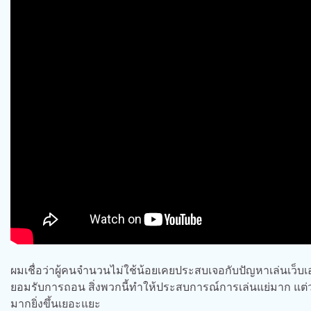
ผมเชื่อว่าผู้คนจำนวนไม่ใช้น้อยเคยประสบเจอกับปัญหาเล่นเว็บเอ
ยอมรับการถอน สิ่งพวกนี้ทำให้ประสบการณ์การเล่นแย่มาก แต่ว่
มากยิ่งขึ้นเยอะแยะ