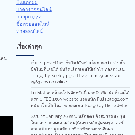
ปั่นแตก66
บาคาร่าออนไลน์
punpro777
ซื้อหวยออนไลน์
หวยออนไลน์
เรื่องล่าสุด
เล่น
เว็บแม่ pgslotfish เว็บไซต์ใหญ่ สล็อตแจกโปรไม่กั๊ก
มือใหม่ก็เล่นได้ มีทริคเลือกเกมให้เข้าไว ทดลองเล่น
Top 75 by Keeley pgslotfish4.com 29 มกราคม
2569 casino online
Fullslotpg สล็อตโปรดีสุดวันนี้ ฝากรับเพิ่ม คุ้มตั้งแต่ไม้
แรก 8 FEB 2569 website แจกหนัก Fullslotpg2.com
พนัน เว็บเปิดใหม่ ทดลองเล่น Top 96 by Bernadette
Ssru 25 January 26 ssru หลักสูตร อิงสมรรถนะ รุ่น
ใหม่ สาขายอดนิยมสวนสุนันทา หลักสูตรครุศาสตร์
สวนสุนันทา ศูนย์พัฒนาวิชาชีพทางการศึกษา