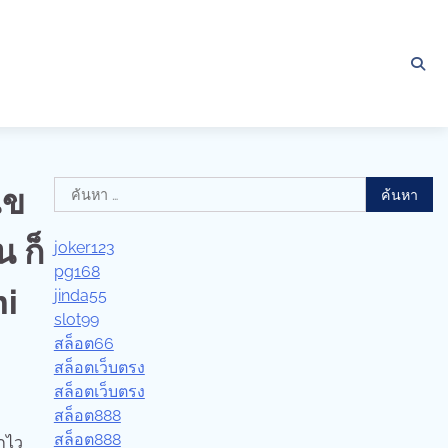
ค้นหา
ไข
สำหรับ:
 ก็
joker123
pg168
ni
jinda55
slot99
สล็อต66
สล็อตเว็บตรง
สล็อตเว็บตรง
สล็อต888
สล็อต888
ตกไว