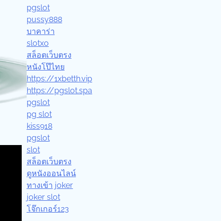
pgslot
pussy888
บาคาร่า
slotxo
สล็อตเว็บตรง
หนังโป๊ไทย
https://1xbetth.vip
https://pgslot.spa
pgslot
pg slot
kiss918
pgslot
slot
สล็อตเว็บตรง
ดูหนังออนไลน์
ทางเข้า joker
joker slot
โจ๊กเกอร์123